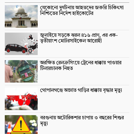
যেকোনো দুর্ঘটনায় আহতদের জরুরি চিকিৎসা
নিশ্চিতের নির্দেশ হাইকোর্টের
জুলাইয়ে সড়কে ঝরল ৪১৬ প্রাণ, এর এক-
তৃতীয়াংশ মোটরসাইকেল আরোহী
অরক্ষিত রেলক্রসিংয়ে ট্রেনের ধাক্কায় পাওয়ার
টিলারচালক নিহত
গোপালগঞ্জে অজ্ঞাত গাড়ির ধাক্কায় বৃদ্ধার মৃত্যু
বরগুনায় অটোরিকশার চাপায় ৩ বছরের শিশুর
মৃত্যু