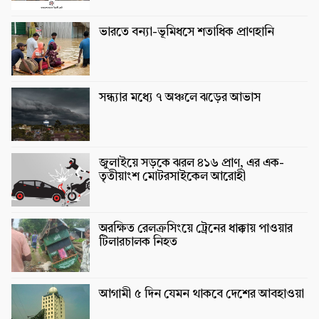
ভারতে বন্যা-ভূমিধসে শতাধিক প্রাণহানি
সন্ধ্যার মধ্যে ৭ অঞ্চলে ঝড়ের আভাস
জুলাইয়ে সড়কে ঝরল ৪১৬ প্রাণ, এর এক-
তৃতীয়াংশ মোটরসাইকেল আরোহী
অরক্ষিত রেলক্রসিংয়ে ট্রেনের ধাক্কায় পাওয়ার
টিলারচালক নিহত
আগামী ৫ দিন যেমন থাকবে দেশের আবহাওয়া