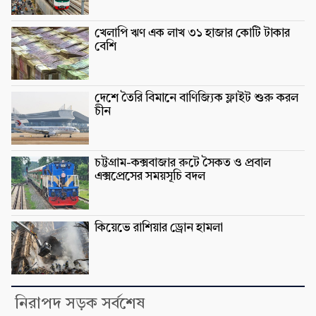
খেলাপি ঋণ এক লাখ ৩১ হাজার কোটি টাকার
বেশি
দেশে তৈরি বিমানে বাণিজ্যিক ফ্লাইট শুরু করল
চীন
চট্টগ্রাম-কক্সবাজার রুটে সৈকত ও প্রবাল
এক্সপ্রেসের সময়সূচি বদল
কিয়েভে রাশিয়ার ড্রোন হামলা
নিরাপদ সড়ক সর্বশেষ