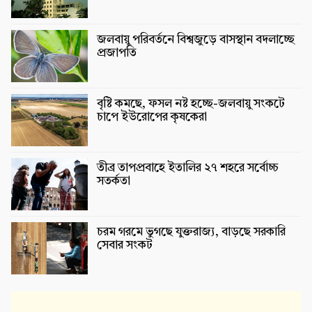
জলবায়ু পরিবর্তনে বিশ্বজুড়ে বাসস্থান বদলাচ্ছে
প্রজাপতি
বৃষ্টি কমছে, ফসল নষ্ট হচ্ছে-জলবায়ু সংকটে
চাপে ইউরোপের কৃষকেরা
তীব্র তাপপ্রবাহে ইতালির ২৭ শহরে সর্বোচ্চ
সতর্কতা
চরম গরমে ভুগছে যুক্তরাজ্য, বাড়ছে সরকারি
সেবার সংকট