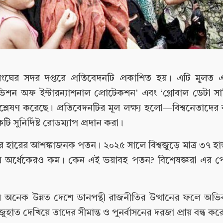
ঘের সদর দপ্তরে প্রতিবেদনটি প্রকাশিত হয়। এটি মূলত
ফ ইন্টারন্যাশনাল প্রোটেকশন’ এবং ‘গ্লোবাল ডেটা সার্ভি
লেষণ করেছে। প্রতিবেদনটির মূল লক্ষ্য হলো—বিশ্বনেতাদের ব্যর
ি সুনির্দিষ্ট রোডম্যাপ প্রদান করা।
 হারের আশঙ্কাজনক পতন। ২০২৫ সালে বিশ্বজুড়ে মাত্র ৩৭ হাজ
ায় অর্ধেকেরও কম। কেন এই ভয়াবহ পতন? বিশেষজ্ঞরা এর প
ের অনেক উন্নত দেশে ডানপন্থী রাজনীতির উত্থানের ফলে অভ
াত দেখিয়ে তাদের সীমান্ত ও পুনর্বাসনের দরজা প্রায় বন্ধ কর