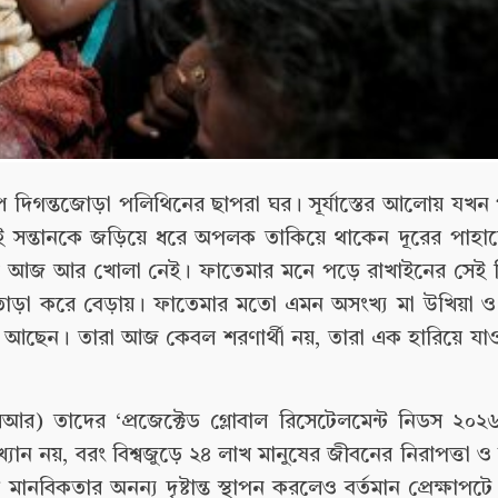
পে দিগন্তজোড়া পলিথিনের ছাপরা ঘর। সূর্যাস্তের আলোয় যখন 
 দুই সন্তানকে জড়িয়ে ধরে অপলক তাকিয়ে থাকেন দূরের পাহ
ো পথ আজ আর খোলা নেই। ফাতেমার মনে পড়ে রাখাইনের সেই 
ে তাড়া করে বেড়ায়। ফাতেমার মতো এমন অসংখ্য মা উখিয়া 
আছেন। তারা আজ কেবল শরণার্থী নয়, তারা এক হারিয়ে যাওয়া
িআর) তাদের ‘প্রজেক্টেড গ্লোবাল রিসেটেলমেন্ট নিডস ২০২৬
্যান নয়, বরং বিশ্বজুড়ে ২৪ লাখ মানুষের জীবনের নিরাপত্তা ও 
বিকতার অনন্য দৃষ্টান্ত স্থাপন করলেও বর্তমান প্রেক্ষাপট