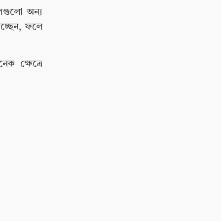
িলগুলো অন্য
িচ্ছেন, ফলে
েক ক্ষেত্রে