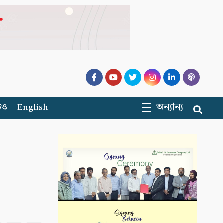
অন্যান্য
িও
English