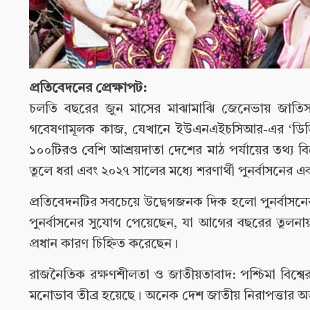
প্রতিবেদনের প্রেক্ষাপট:
চলতি বছরের জুন মাসের মাঝামাঝি জেনেভায় জাতিসং
গবেষণামূলক কাজ, যেখানে ইউএনএইচসিআর-এর ‘ডিভিশন অ
১০০টিরও বেশি আশ্রয়দাতা দেশের মাঠ পর্যায়ের তথ্য বিশ্
তুলে ধরা এবং ২০২৭ সালের মধ্যে শরণার্থী পুনর্বাসনের একট
প্রতিবেদনটির সবচেয়ে উদ্বেগজনক দিক হলো পুনর্বাসনের
পুনর্বাসনের সুযোগ পেয়েছেন, যা আগের বছরের তুলন
প্রধান কারণ চিহ্নিত করেছেন।
রাজনৈতিক রক্ষণশীলতা ও জাতীয়তাবাদ: পশ্চিমা বিশ্ব
মনোভাব তীব্র হয়েছে। অনেক দেশ জাতীয় নিরাপত্তার অজুহ