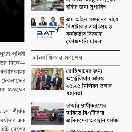
প্রতিবন্ধী মানুষের সুযোগ
বৃদ্ধির জন্য সুপারিশ
শ্রম আইন লঙ্ঘনের দায়ে
বিএটিবি’র এমডিসহ ৪
কর্মকর্তার বিরুদ্ধে
ফৌজদারি মামলা
পুরো পৃথিবী
মানবাধিকার সর্বশেষ
াড়ের দিকে—
রোহিঙ্গাদের জন্য
বিভীষিকাময়
অস্ট্রেলিয়ার আরও
ও টেকনাফের
২৫.২৫ মিলিয়ন ডলার
 প্রজন্মের
সহায়তা
চাকরি স্থায়ীকরণের
-২৭’ শীর্ষক
দাবিতে বিএটিবি’র
মর্যাদার এক
শ্রমিকদের অবস্থান ধর্মঘট
ে এটি দেশের