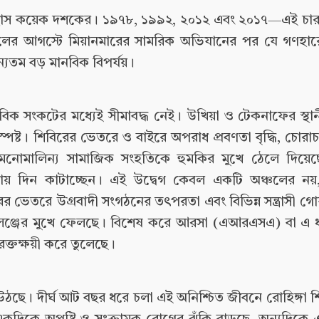
িহাস কয়েক দশকের। ১৯৭৮, ১৯৯২, ২০১২ এবং ২০১৭—এই চার
লের আগস্টে মিয়ানমারের সামরিক অভিযানের পর যে গণহারে 
 অন্যতম বড় মানবিক বিপর্যয়।
ক সংকটের মধ্যেই সীমাবদ্ধ নেই। উখিয়া ও টেকনাফের স্থান
 স্পষ্ট। শিবিরের ভেতরে ও বাইরে অপরাধ প্রবণতা বৃদ্ধি, চোরা
দী মনোমালিন্য সামাজিক সংহতিকে হুমকির মুখে ঠেলে দিয়েছে
ায় দিন কাটাচ্ছেন। এই উদ্বেগ কেবল একটি অঞ্চলের নয়
র ভেতরে উগ্রবাদী সংগঠনের তৎপরতা এবং বিভিন্ন সন্ত্রাসী গোষ্
যালেঞ্জের মুখে ফেলছে। বিশেষ করে আরসা (এআরএসএ) বা এ ধর
রক্তক্ষয়ী করে তুলেছে।
উঠছে। দীর্ঘ আট বছর ধরে চলা এই অনিশ্চিত জীবনে রোহিঙ্গা শ