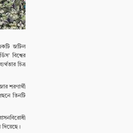
 একটি জটিল
স’ বিশ্বের
্থতার চিত্র
ার শরণার্থী
েছনে তিনটি
িবাসনবিরোধী
ে দিয়েছে।