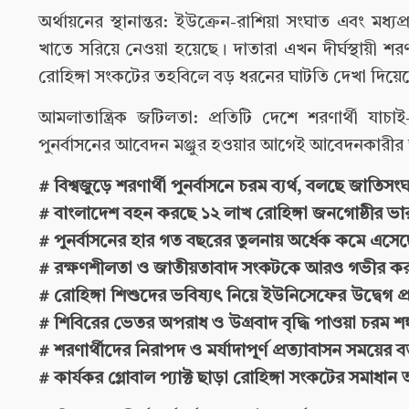
অর্থায়নের স্থানান্তর: ইউক্রেন-রাশিয়া সংঘাত এবং মধ
খাতে সরিয়ে নেওয়া হয়েছে। দাতারা এখন দীর্ঘস্থায়ী শর
রোহিঙ্গা সংকটের তহবিলে বড় ধরনের ঘাটতি দেখা দিয়ে
আমলাতান্ত্রিক জটিলতা: প্রতিটি দেশে শরণার্থী যাচা
পুনর্বাসনের আবেদন মঞ্জুর হওয়ার আগেই আবেদনকারীর জ
# বিশ্বজুড়ে শরণার্থী পুনর্বাসনে চরম ব্যর্থ, বলছে জাতিসং
# বাংলাদেশ বহন করছে ১২ লাখ রোহিঙ্গা জনগোষ্ঠীর ভা
# পুনর্বাসনের হার গত বছরের তুলনায় অর্ধেক কমে এসেছ
# রক্ষণশীলতা ও জাতীয়তাবাদ সংকটকে আরও গভীর ক
# রোহিঙ্গা শিশুদের ভবিষ্যৎ নিয়ে ইউনিসেফের উদ্বেগ প
# শিবিরের ভেতর অপরাধ ও উগ্রবাদ বৃদ্ধি পাওয়া চরম শঙ্
# শরণার্থীদের নিরাপদ ও মর্যাদাপূর্ণ প্রত্যাবাসন সময়ের 
# কার্যকর গ্লোবাল প্যাক্ট ছাড়া রোহিঙ্গা সংকটের সমাধান 