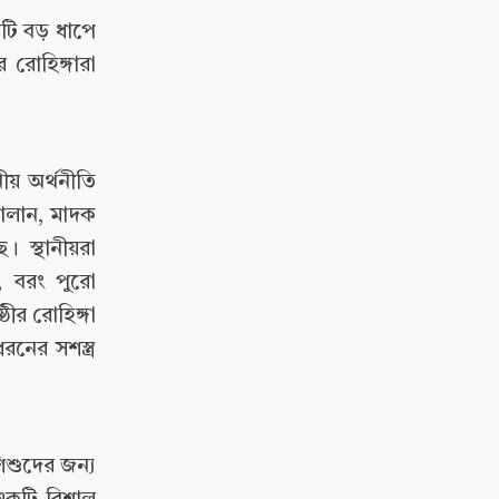
টি বড় ধাপে
রোহিঙ্গারা
ীয় অর্থনীতি
চালান, মাদক
। স্থানীয়রা
, বরং পুরো
ঠীর রোহিঙ্গা
নের সশস্ত্র
িশুদের জন্য