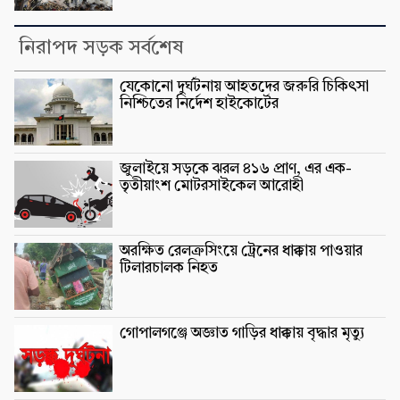
নিরাপদ সড়ক সর্বশেষ
যেকোনো দুর্ঘটনায় আহতদের জরুরি চিকিৎসা
নিশ্চিতের নির্দেশ হাইকোর্টের
জুলাইয়ে সড়কে ঝরল ৪১৬ প্রাণ, এর এক-
তৃতীয়াংশ মোটরসাইকেল আরোহী
অরক্ষিত রেলক্রসিংয়ে ট্রেনের ধাক্কায় পাওয়ার
টিলারচালক নিহত
গোপালগঞ্জে অজ্ঞাত গাড়ির ধাক্কায় বৃদ্ধার মৃত্যু