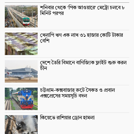
শনিবার থেকে ‘পিক আওয়ারে’ মেট্রো চলবে ৮
মিনিট পরপর
খেলাপি ঋণ এক লাখ ৩১ হাজার কোটি টাকার
বেশি
দেশে তৈরি বিমানে বাণিজ্যিক ফ্লাইট শুরু করল
চীন
চট্টগ্রাম-কক্সবাজার রুটে সৈকত ও প্রবাল
এক্সপ্রেসের সময়সূচি বদল
কিয়েভে রাশিয়ার ড্রোন হামলা