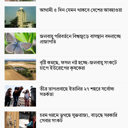
আগামী ৫ দিন যেমন থাকবে দেশের আবহাওয়া
জলবায়ু পরিবর্তনে বিশ্বজুড়ে বাসস্থান বদলাচ্ছে
প্রজাপতি
বৃষ্টি কমছে, ফসল নষ্ট হচ্ছে-জলবায়ু সংকটে
চাপে ইউরোপের কৃষকেরা
তীব্র তাপপ্রবাহে ইতালির ২৭ শহরে সর্বোচ্চ
সতর্কতা
চরম গরমে ভুগছে যুক্তরাজ্য, বাড়ছে সরকারি
সেবার সংকট