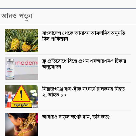
আরও পড়ুন
বাংলাদেশ থেকে আনারস আমদানির অনুমতি
দিল পাকিস্তান
ফ্লু প্রতিরোধে বিশ্বে প্রথম এমআরএনএ টিকার
অনুমোদন
সিরাজগঞ্জে বাস-ট্রাক সংঘর্ষে চালকসহ নিহত
২, আহত ১০
আবারও বাড়ল স্বর্ণের দাম, ভরি কত?