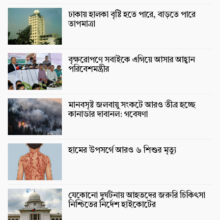
ঢাকায় হালকা বৃষ্টি হতে পারে, বাড়তে পারে
তাপমাত্রা
বৃক্ষরোপণে সবাইকে এগিয়ে আসার আহ্বান
পরিবেশমন্ত্রীর
মানবসৃষ্ট জলবায়ু সংকটে আরও তীব্র হচ্ছে
কানাডার দাবানল: গবেষণা
হামের উপসর্গে আরও ৬ শিশুর মৃত্যু
যেকোনো দুর্ঘটনায় আহতদের জরুরি চিকিৎসা
নিশ্চিতের নির্দেশ হাইকোর্টের