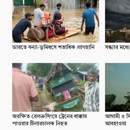
ভারতে বন্যা-ভূমিধসে শতাধিক প্রাণহানি
সন্ধ্যার ম
অরক্ষিত রেলক্রসিংয়ে ট্রেনের ধাক্কায়
আগামী ৫ দ
পাওয়ার টিলারচালক নিহত
আবহাওয়া