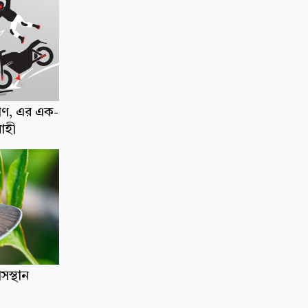
াণ, এর এক-
োহী
াসস্থান