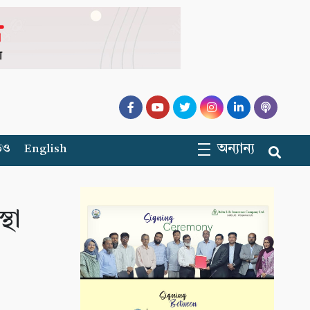
অন্যান্য
িও
English
্থা