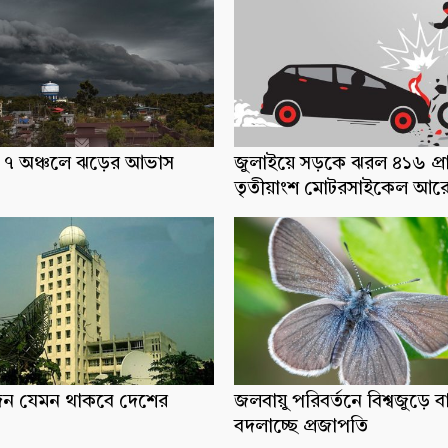
ধ্যে ৭ অঞ্চলে ঝড়ের আভাস
জুলাইয়ে সড়কে ঝরল ৪১৬ প্র
তৃতীয়াংশ মোটরসাইকেল আর
িন যেমন থাকবে দেশের
জলবায়ু পরিবর্তনে বিশ্বজুড়ে ব
বদলাচ্ছে প্রজাপতি