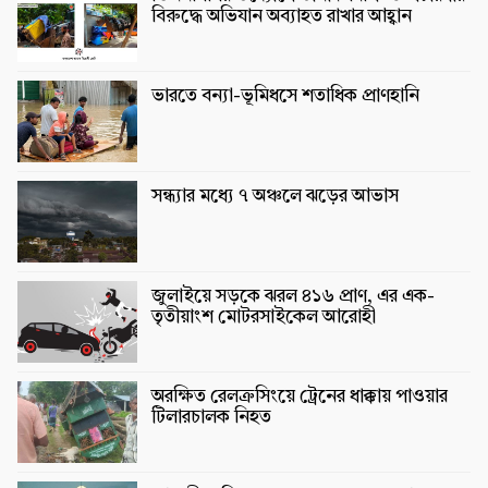
বিরুদ্ধে অভিযান অব্যাহত রাখার আহ্বান
ভারতে বন্যা-ভূমিধসে শতাধিক প্রাণহানি
সন্ধ্যার মধ্যে ৭ অঞ্চলে ঝড়ের আভাস
জুলাইয়ে সড়কে ঝরল ৪১৬ প্রাণ, এর এক-
তৃতীয়াংশ মোটরসাইকেল আরোহী
অরক্ষিত রেলক্রসিংয়ে ট্রেনের ধাক্কায় পাওয়ার
টিলারচালক নিহত