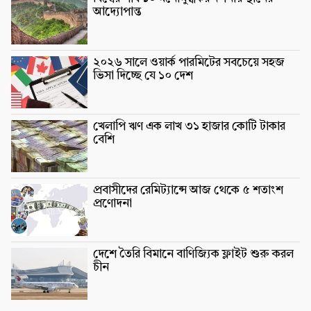
আদ্যোপান্ত
২০২৬ সালে ওয়ার্ক পারমিটের সবচেয়ে সহজ
ভিসা দিচ্ছে যে ১০ দেশ
খেলাপি ঋণ এক লাখ ৩১ হাজার কোটি টাকার
বেশি
প্রবাসীদের রেমিট্যান্সে আজ থেকে ৫ শতাংশ
প্রণোদনা
দেশে তৈরি বিমানে বাণিজ্যিক ফ্লাইট শুরু করল
চীন