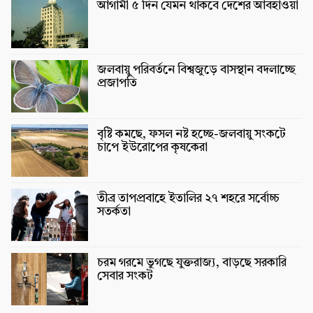
আগামী ৫ দিন যেমন থাকবে দেশের আবহাওয়া
জলবায়ু পরিবর্তনে বিশ্বজুড়ে বাসস্থান বদলাচ্ছে
প্রজাপতি
বৃষ্টি কমছে, ফসল নষ্ট হচ্ছে-জলবায়ু সংকটে
চাপে ইউরোপের কৃষকেরা
তীব্র তাপপ্রবাহে ইতালির ২৭ শহরে সর্বোচ্চ
সতর্কতা
চরম গরমে ভুগছে যুক্তরাজ্য, বাড়ছে সরকারি
সেবার সংকট