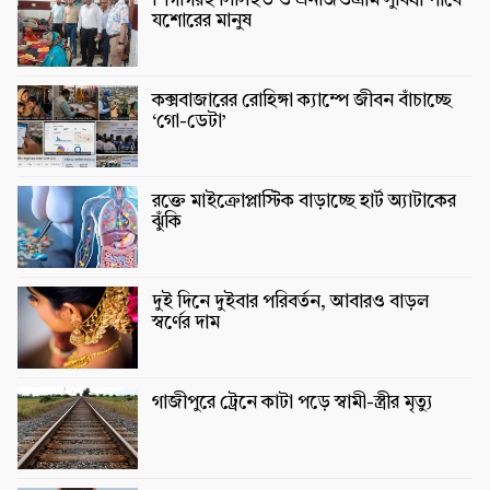
শিগগিরই সিসিইউ ও এনজিওগ্রাম সুবিধা পাবে
যশোরের মানুষ
কক্সবাজারের রোহিঙ্গা ক্যাম্পে জীবন বাঁচাচ্ছে
‘গো-ডেটা’
রক্তে মাইক্রোপ্লাস্টিক বাড়াচ্ছে হার্ট অ্যাটাকের
ঝুঁকি
দুই দিনে দুইবার পরিবর্তন, আবারও বাড়ল
স্বর্ণের দাম
গাজীপুরে ট্রেনে কাটা পড়ে স্বামী-স্ত্রীর মৃত্যু