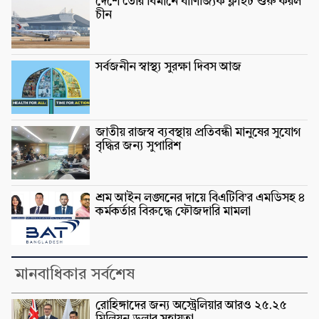
দেশে তৈরি বিমানে বাণিজ্যিক ফ্লাইট শুরু করল
চীন
সর্বজনীন স্বাস্থ্য সুরক্ষা দিবস আজ
জাতীয় রাজস্ব ব্যবস্থায় প্রতিবন্ধী মানুষের সুযোগ
বৃদ্ধির জন্য সুপারিশ
শ্রম আইন লঙ্ঘনের দায়ে বিএটিবি’র এমডিসহ ৪
কর্মকর্তার বিরুদ্ধে ফৌজদারি মামলা
মানবাধিকার সর্বশেষ
রোহিঙ্গাদের জন্য অস্ট্রেলিয়ার আরও ২৫.২৫