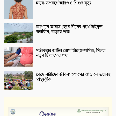
হামে-উপসর্গে আরও ৪ শিশুর মৃত্যু
জাপানে আঘাত হেনে চীনের পথে টাইফুন
ডলফিন, বাড়ছে শঙ্কা
গর্ভাবস্থার জটিল রোগ প্রিক্ল্যাম্পসিয়া, মিলল
নতুন চিকিৎসার পথ
বেদে নারীদের জীবনসংগ্রামের আড়ালে ভয়াবহ
স্বাস্থ্যঝুঁকি