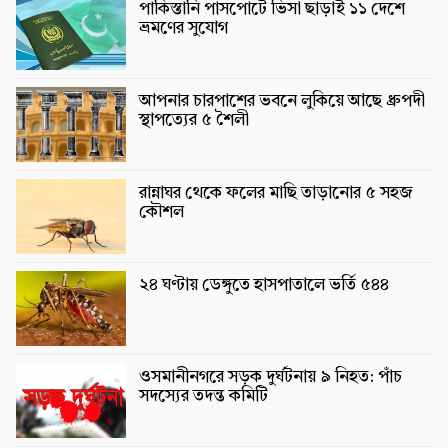
পাকিস্তানি পাসপোর্টে ভিসা ছাড়াই ১১ দেশে
ভ্রমণের সুযোগ
আপনার চারপাশের ভবনে লুকিয়ে আছে ধ্রুপদী
স্থাপত্যের ৫ শৈলী
রান্নাঘর থেকে ফলের মাছি তাড়ানোর ৫ সহজ
কৌশল
২৪ ঘণ্টায় ডেঙ্গুতে হাসপাতালে ভর্তি ৫৪৪
ওসমানীনগরে সড়ক দুর্ঘটনায় ৯ নিহত: পাঁচ
সদস্যের তদন্ত কমিটি