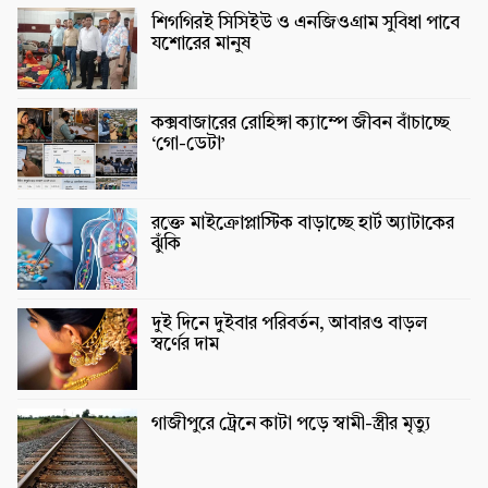
শিগগিরই সিসিইউ ও এনজিওগ্রাম সুবিধা পাবে
যশোরের মানুষ
কক্সবাজারের রোহিঙ্গা ক্যাম্পে জীবন বাঁচাচ্ছে
‘গো-ডেটা’
রক্তে মাইক্রোপ্লাস্টিক বাড়াচ্ছে হার্ট অ্যাটাকের
ঝুঁকি
দুই দিনে দুইবার পরিবর্তন, আবারও বাড়ল
স্বর্ণের দাম
গাজীপুরে ট্রেনে কাটা পড়ে স্বামী-স্ত্রীর মৃত্যু