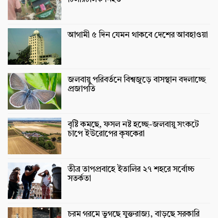
আগামী ৫ দিন যেমন থাকবে দেশের আবহাওয়া
জলবায়ু পরিবর্তনে বিশ্বজুড়ে বাসস্থান বদলাচ্ছে
প্রজাপতি
বৃষ্টি কমছে, ফসল নষ্ট হচ্ছে-জলবায়ু সংকটে
চাপে ইউরোপের কৃষকেরা
তীব্র তাপপ্রবাহে ইতালির ২৭ শহরে সর্বোচ্চ
সতর্কতা
চরম গরমে ভুগছে যুক্তরাজ্য, বাড়ছে সরকারি