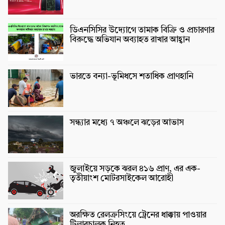
ডিএনসিসির উদ্যোগে তামাক বিক্রি ও প্রচারণার
বিরুদ্ধে অভিযান অব্যাহত রাখার আহ্বান
ভারতে বন্যা-ভূমিধসে শতাধিক প্রাণহানি
সন্ধ্যার মধ্যে ৭ অঞ্চলে ঝড়ের আভাস
জুলাইয়ে সড়কে ঝরল ৪১৬ প্রাণ, এর এক-
তৃতীয়াংশ মোটরসাইকেল আরোহী
অরক্ষিত রেলক্রসিংয়ে ট্রেনের ধাক্কায় পাওয়ার
টিলারচালক নিহত