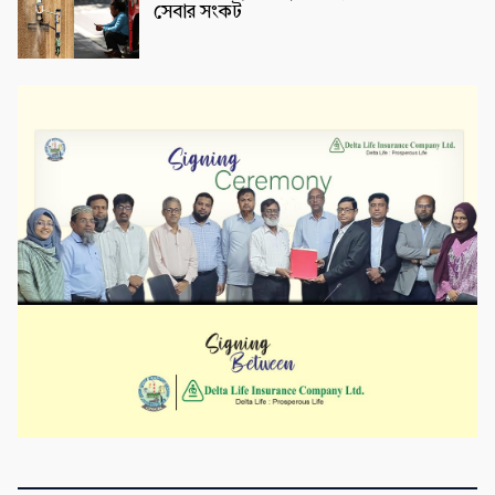
সেবার সংকট