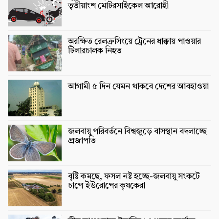
তৃতীয়াংশ মোটরসাইকেল আরোহী
অরক্ষিত রেলক্রসিংয়ে ট্রেনের ধাক্কায় পাওয়ার
টিলারচালক নিহত
আগামী ৫ দিন যেমন থাকবে দেশের আবহাওয়া
জলবায়ু পরিবর্তনে বিশ্বজুড়ে বাসস্থান বদলাচ্ছে
প্রজাপতি
বৃষ্টি কমছে, ফসল নষ্ট হচ্ছে-জলবায়ু সংকটে
চাপে ইউরোপের কৃষকেরা