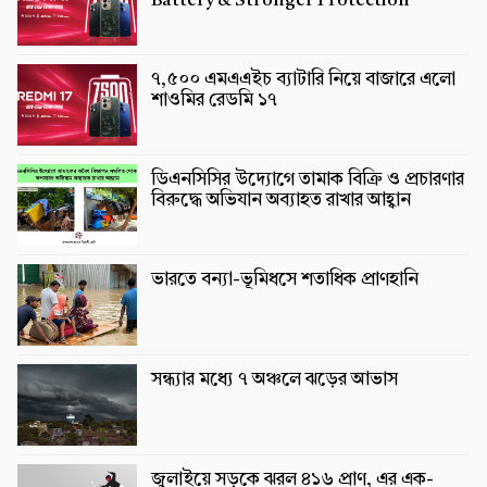
Battery & Stronger Protection
৭,৫০০ এমএএইচ ব্যাটারি নিয়ে বাজারে এলো
শাওমির রেডমি ১৭
ডিএনসিসির উদ্যোগে তামাক বিক্রি ও প্রচারণার
বিরুদ্ধে অভিযান অব্যাহত রাখার আহ্বান
ভারতে বন্যা-ভূমিধসে শতাধিক প্রাণহানি
সন্ধ্যার মধ্যে ৭ অঞ্চলে ঝড়ের আভাস
জুলাইয়ে সড়কে ঝরল ৪১৬ প্রাণ, এর এক-