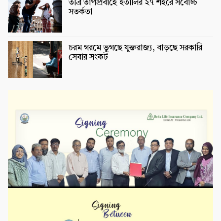
তীব্র তাপপ্রবাহে ইতালির ২৭ শহরে সর্বোচ্চ
সতর্কতা
চরম গরমে ভুগছে যুক্তরাজ্য, বাড়ছে সরকারি
সেবার সংকট