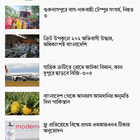
গুরুদাসপুরে বাস-গরুবাহী টেম্পুর সংঘর্ষ, নিহত
৩
ক্রিট উপকূলে ২০২ অভিবাসী উদ্ধার,
অধিকাংশই বাংলাদেশি
যান্ত্রিক ত্রুটিতে রোমে আটকা বিমান, কাল
দুপুরে ছাড়বে বিজি-৩০৫
বাংলাদেশ থেকে আনারস আমদানির অনুমতি
দিল পাকিস্তান
ফ্লু প্রতিরোধে বিশ্বে প্রথম এমআরএনএ টিকার
অনুমোদন