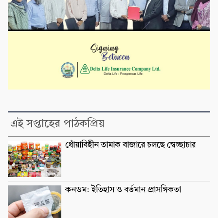
এই সপ্তাহের পাঠকপ্রিয়
ধোঁয়াবিহীন তামাক বাজারে চলছে স্বেচ্ছাচার
কনডম: ইতিহাস ও বর্তমান প্রাসঙ্গিকতা