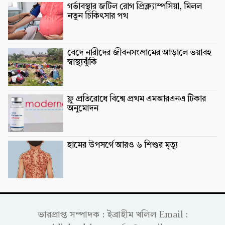
গর্ভাবস্থার জটিল রোগ প্রিক্ল্যাম্পসিয়া, মিলল
নতুন চিকিৎসার পথ
বেদে নারীদের জীবনসংগ্রামের আড়ালে ভয়াবহ
স্বাস্থ্যঝুঁকি
ফ্লু প্রতিরোধে বিশ্বে প্রথম এমআরএনএ টিকার
অনুমোদন
হামের উপসর্গে আরও ৬ শিশুর মৃত্যু
ভারপ্রাপ্ত সম্পাদক : ইব্রাহীম খলিল Email :