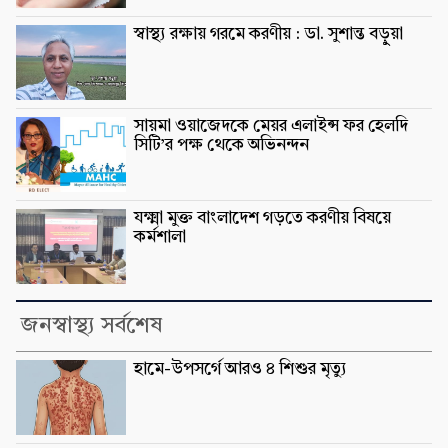
স্বাস্থ্য রক্ষায় গরমে করণীয় : ডা. সুশান্ত বড়ুুয়া
সায়মা ওয়াজেদকে মেয়র এলাইন্স ফর হেলদি
সিটি’র পক্ষ থেকে অভিনন্দন
যক্ষ্মা মুক্ত বাংলাদেশ গড়তে করণীয় বিষয়ে
কর্মশালা
জনস্বাস্থ্য সর্বশেষ
হামে-উপসর্গে আরও ৪ শিশুর মৃত্যু