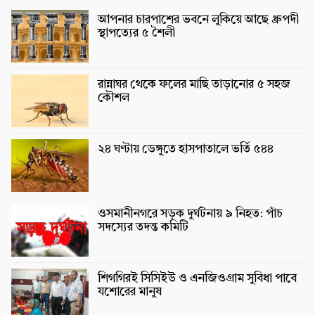
আপনার চারপাশের ভবনে লুকিয়ে আছে ধ্রুপদী
স্থাপত্যের ৫ শৈলী
রান্নাঘর থেকে ফলের মাছি তাড়ানোর ৫ সহজ
কৌশল
২৪ ঘণ্টায় ডেঙ্গুতে হাসপাতালে ভর্তি ৫৪৪
ওসমানীনগরে সড়ক দুর্ঘটনায় ৯ নিহত: পাঁচ
সদস্যের তদন্ত কমিটি
শিগগিরই সিসিইউ ও এনজিওগ্রাম সুবিধা পাবে
যশোরের মানুষ