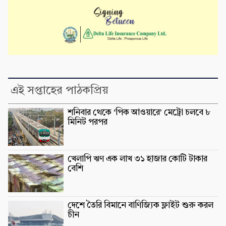
এই সপ্তাহের পাঠকপ্রিয়
শনিবার থেকে ‘পিক আওয়ারে’ মেট্রো চলবে ৮
মিনিট পরপর
খেলাপি ঋণ এক লাখ ৩১ হাজার কোটি টাকার
বেশি
দেশে তৈরি বিমানে বাণিজ্যিক ফ্লাইট শুরু করল
চীন