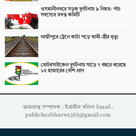
ওসমানীনগরে সড়ক দুর্ঘটনায় ৯ নিহত: পাঁচ
সদস্যের তদন্ত কমিটি
গাজীপুরে ট্রেনে কাটা পড়ে স্বামী-স্ত্রীর মৃত্যু
মোটরসাইকেল দুর্ঘটনায় সাড়ে ৭ বছরে ঝরেছে
১৫ হাজারের বেশি প্রাণ
ভারপ্রাপ্ত সম্পাদক : ইব্রাহীম খলিল Email :
publichealthnews365@gmail.com