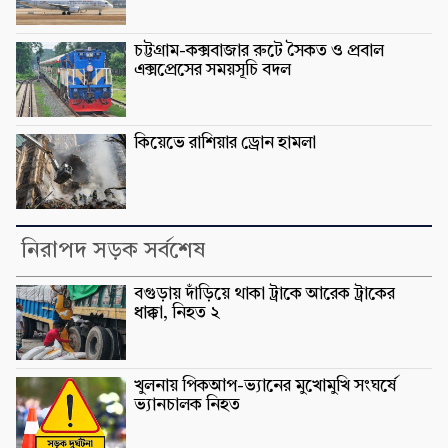
চট্টগ্রাম-কক্সবাজার রুটে সৈকত ও প্রবাল
এক্সপ্রেসের সময়সূচি বদল
কিয়েভে রাশিয়ার ড্রোন হামলা
নিরাপদ সড়ক সর্বশেষ
বগুড়ায় দাঁড়িয়ে থাকা ট্রাকে আরেক ট্রাকের
ধাক্কা, নিহত ২
খুলনায় পিকআপ-ভ্যানের মুখোমুখি সংঘর্ষে
ভ্যানচালক নিহত