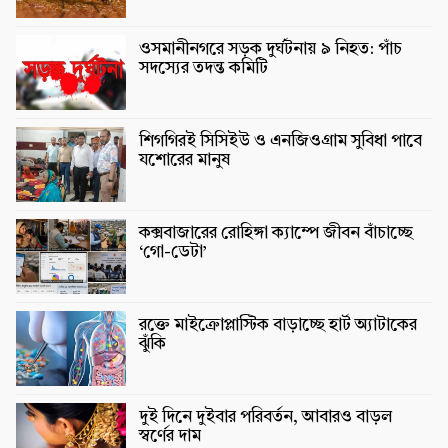
ওসমানীনগরে সড়ক দুর্ঘটনায় ৯ নিহত: পাঁচ
সদস্যের তদন্ত কমিটি
শিগগিরই সিসিইউ ও এনজিওগ্রাম সুবিধা পাবে
যশোরের মানুষ
কক্সবাজারের রোহিঙ্গা ক্যাম্পে জীবন বাঁচাচ্ছে
‘গো-ডেটা’
রক্তে মাইক্রোপ্লাস্টিক বাড়াচ্ছে হার্ট অ্যাটাকের
ঝুঁকি
দুই দিনে দুইবার পরিবর্তন, আবারও বাড়ল
স্বর্ণের দাম