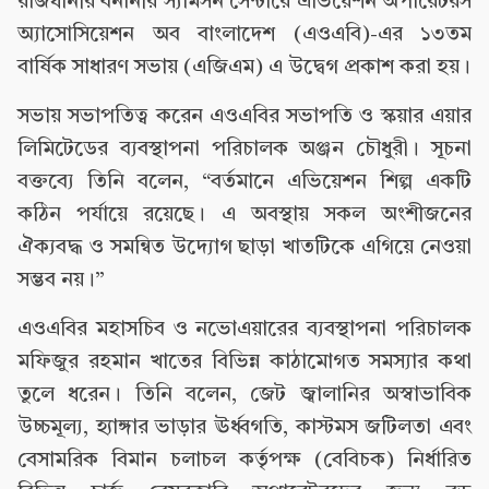
রাজধানীর বনানীর স্যামসন সেন্টারে এভিয়েশন অপারেটরস
অ্যাসোসিয়েশন অব বাংলাদেশ (এওএবি)-এর ১৩তম
বার্ষিক সাধারণ সভায় (এজিএম) এ উদ্বেগ প্রকাশ করা হয়।
সভায় সভাপতিত্ব করেন এওএবির সভাপতি ও স্কয়ার এয়ার
লিমিটেডের ব্যবস্থাপনা পরিচালক অঞ্জন চৌধুরী। সূচনা
বক্তব্যে তিনি বলেন, “বর্তমানে এভিয়েশন শিল্প একটি
কঠিন পর্যায়ে রয়েছে। এ অবস্থায় সকল অংশীজনের
ঐক্যবদ্ধ ও সমন্বিত উদ্যোগ ছাড়া খাতটিকে এগিয়ে নেওয়া
সম্ভব নয়।”
এওএবির মহাসচিব ও নভোএয়ারের ব্যবস্থাপনা পরিচালক
মফিজুর রহমান খাতের বিভিন্ন কাঠামোগত সমস্যার কথা
তুলে ধরেন। তিনি বলেন, জেট জ্বালানির অস্বাভাবিক
উচ্চমূল্য, হ্যাঙ্গার ভাড়ার ঊর্ধ্বগতি, কাস্টমস জটিলতা এবং
বেসামরিক বিমান চলাচল কর্তৃপক্ষ (বেবিচক) নির্ধারিত