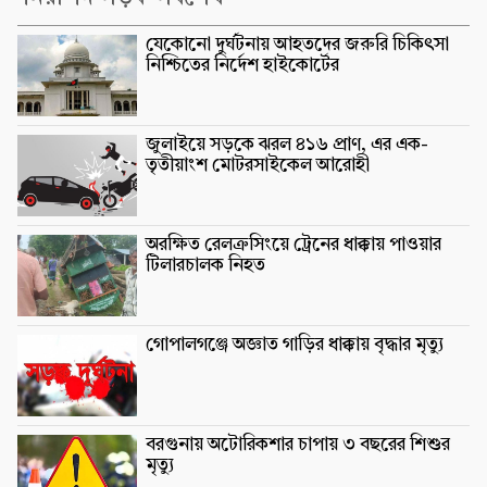
যেকোনো দুর্ঘটনায় আহতদের জরুরি চিকিৎসা
নিশ্চিতের নির্দেশ হাইকোর্টের
জুলাইয়ে সড়কে ঝরল ৪১৬ প্রাণ, এর এক-
তৃতীয়াংশ মোটরসাইকেল আরোহী
অরক্ষিত রেলক্রসিংয়ে ট্রেনের ধাক্কায় পাওয়ার
টিলারচালক নিহত
গোপালগঞ্জে অজ্ঞাত গাড়ির ধাক্কায় বৃদ্ধার মৃত্যু
বরগুনায় অটোরিকশার চাপায় ৩ বছরের শিশুর
মৃত্যু