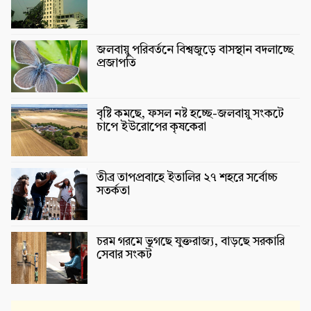
জলবায়ু পরিবর্তনে বিশ্বজুড়ে বাসস্থান বদলাচ্ছে
প্রজাপতি
বৃষ্টি কমছে, ফসল নষ্ট হচ্ছে-জলবায়ু সংকটে
চাপে ইউরোপের কৃষকেরা
তীব্র তাপপ্রবাহে ইতালির ২৭ শহরে সর্বোচ্চ
সতর্কতা
চরম গরমে ভুগছে যুক্তরাজ্য, বাড়ছে সরকারি
সেবার সংকট