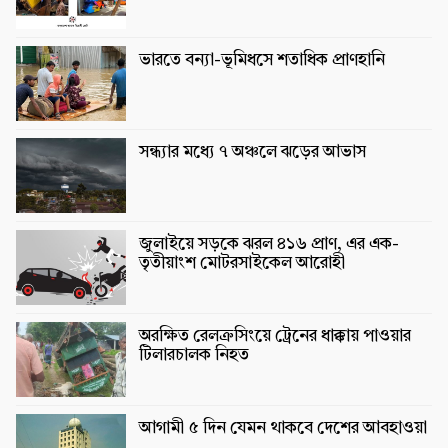
ভারতে বন্যা-ভূমিধসে শতাধিক প্রাণহানি
সন্ধ্যার মধ্যে ৭ অঞ্চলে ঝড়ের আভাস
জুলাইয়ে সড়কে ঝরল ৪১৬ প্রাণ, এর এক-
তৃতীয়াংশ মোটরসাইকেল আরোহী
অরক্ষিত রেলক্রসিংয়ে ট্রেনের ধাক্কায় পাওয়ার
টিলারচালক নিহত
আগামী ৫ দিন যেমন থাকবে দেশের আবহাওয়া