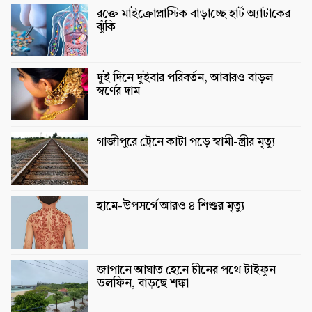
রক্তে মাইক্রোপ্লাস্টিক বাড়াচ্ছে হার্ট অ্যাটাকের
ঝুঁকি
দুই দিনে দুইবার পরিবর্তন, আবারও বাড়ল
স্বর্ণের দাম
গাজীপুরে ট্রেনে কাটা পড়ে স্বামী-স্ত্রীর মৃত্যু
হামে-উপসর্গে আরও ৪ শিশুর মৃত্যু
জাপানে আঘাত হেনে চীনের পথে টাইফুন
ডলফিন, বাড়ছে শঙ্কা