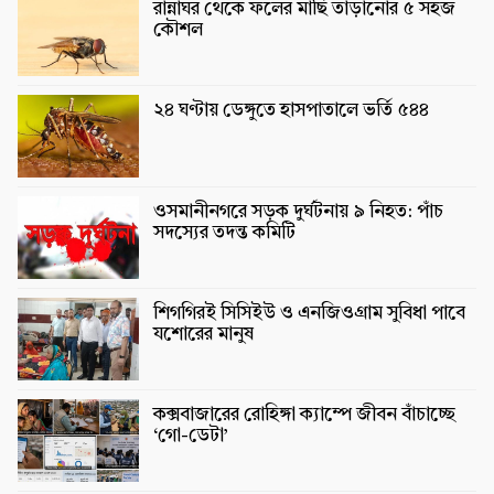
রান্নাঘর থেকে ফলের মাছি তাড়ানোর ৫ সহজ
কৌশল
২৪ ঘণ্টায় ডেঙ্গুতে হাসপাতালে ভর্তি ৫৪৪
ওসমানীনগরে সড়ক দুর্ঘটনায় ৯ নিহত: পাঁচ
সদস্যের তদন্ত কমিটি
শিগগিরই সিসিইউ ও এনজিওগ্রাম সুবিধা পাবে
যশোরের মানুষ
কক্সবাজারের রোহিঙ্গা ক্যাম্পে জীবন বাঁচাচ্ছে
‘গো-ডেটা’