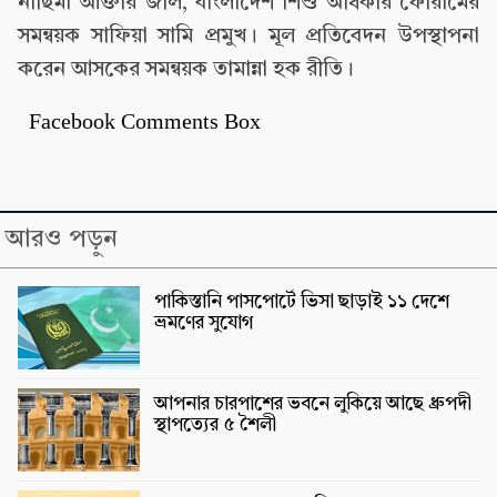
নাছিমা আক্তার জলি, বাংলাদেশ শিশু অধিকার ফোরামের
সমন্বয়ক সাফিয়া সামি প্রমুখ। মূল প্রতিবেদন উপস্থাপনা
করেন আসকের সমন্বয়ক তামান্না হক রীতি।
Facebook Comments Box
আরও পড়ুন
পাকিস্তানি পাসপোর্টে ভিসা ছাড়াই ১১ দেশে
ভ্রমণের সুযোগ
আপনার চারপাশের ভবনে লুকিয়ে আছে ধ্রুপদী
স্থাপত্যের ৫ শৈলী