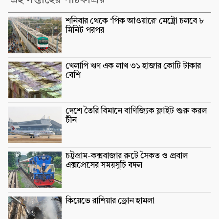
শনিবার থেকে ‘পিক আওয়ারে’ মেট্রো চলবে ৮
মিনিট পরপর
খেলাপি ঋণ এক লাখ ৩১ হাজার কোটি টাকার
বেশি
দেশে তৈরি বিমানে বাণিজ্যিক ফ্লাইট শুরু করল
চীন
চট্টগ্রাম-কক্সবাজার রুটে সৈকত ও প্রবাল
এক্সপ্রেসের সময়সূচি বদল
কিয়েভে রাশিয়ার ড্রোন হামলা