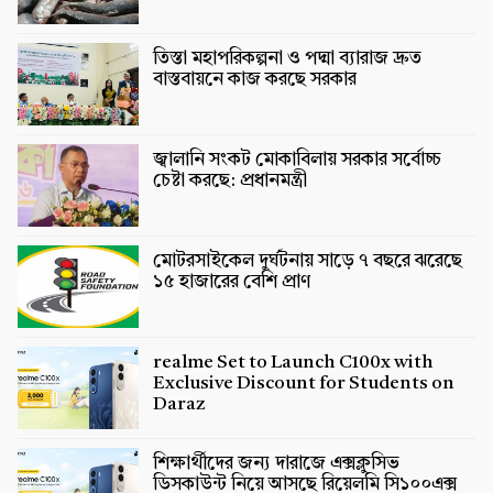
তিস্তা মহাপরিকল্পনা ও পদ্মা ব্যারাজ দ্রুত
বাস্তবায়নে কাজ করছে সরকার
জ্বালানি সংকট মোকাবিলায় সরকার সর্বোচ্চ
চেষ্টা করছে: প্রধানমন্ত্রী
মোটরসাইকেল দুর্ঘটনায় সাড়ে ৭ বছরে ঝরেছে
১৫ হাজারের বেশি প্রাণ
realme Set to Launch C100x with
Exclusive Discount for Students on
Daraz
শিক্ষার্থীদের জন্য দারাজে এক্সক্লুসিভ
ডিসকাউন্ট নিয়ে আসছে রিয়েলমি সি১০০এক্স