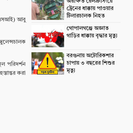
অরক্ষিত রেলক্রসিংয়ে
ট্রেনের ধাক্কায় পাওয়ার
টিলারচালক নিহত
 (এসআই) আবু
গোপালগঞ্জে অজ্ঞাত
গাড়ির ধাক্কায় বৃদ্ধার মৃত্যু
ুলেন্সচালক
বরগুনায় অটোরিকশার
চাপায় ৩ বছরের শিশুর
থল পরিদর্শন
মৃত্যু
্তান্তর করা