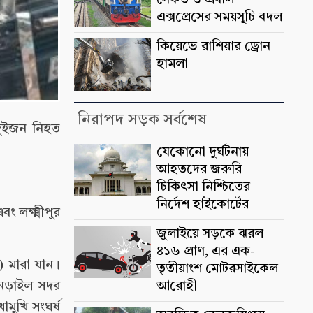
সৈকত ও প্রবাল
এক্সপ্রেসের সময়সূচি বদল
কিয়েভে রাশিয়ার ড্রোন
হামলা
নিরাপদ সড়ক সর্বশেষ
দুইজন নিহত
যেকোনো দুর্ঘটনায়
আহতদের জরুরি
চিকিৎসা নিশ্চিতের
নির্দেশ হাইকোর্টের
 লক্ষ্মীপুর
জুলাইয়ে সড়কে ঝরল
৪১৬ প্রাণ, এর এক-
) মারা যান।
তৃতীয়াংশ মোটরসাইকেল
 নড়াইল সদর
আরোহী
মুখি সংঘর্ষ