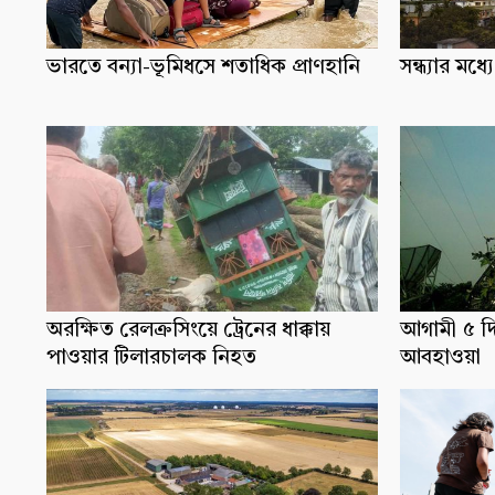
ভারতে বন্যা-ভূমিধসে শতাধিক প্রাণহানি
সন্ধ্যার ম
অরক্ষিত রেলক্রসিংয়ে ট্রেনের ধাক্কায়
আগামী ৫ দ
পাওয়ার টিলারচালক নিহত
আবহাওয়া