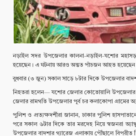
নড়াইল সদর উপজেলার কালনা-নড়াইল-যশোর মহাসড়কে যাত
হয়েছেন। এ ঘটনায় আরও অন্তত পাঁচজন আহত হয়েছেন
বুধবার (৩ জুন) সকাল সাড়ে ৮টার দিকে উপজেলার বাদশা
নিহতরা হলেন— যশোর জেলার কোতোয়ালি উপজেলার মাহিদিয়
জেলার রামগতি উপজেলার পূর্ব চর কলাকোপা গ্রামের অ্
পুলিশ ও প্রত্যক্ষদর্শীরা জানান, ঢাকার পুলিশ হাসপা
পরে সকাল ৬টার দিকে তার মরদেহ নিয়ে স্বজনরা অ্যা
উপজেলার বাদশার গ্যারেজ এলাকায় পৌঁছালে বিপরীত দিক থ