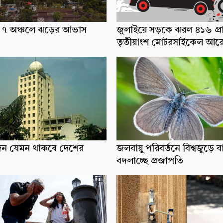
ধ্যে ৭ অঞ্চলে ঝড়ের আভাস
জুলাইয়ে সড়কে ঝরল ৪১৬ প্র
তৃতীয়াংশ মোটরসাইকেল আর
িন যেমন থাকবে দেশের
জলবায়ু পরিবর্তনে বিশ্বজুড়ে ব
বদলাচ্ছে প্রজাপতি