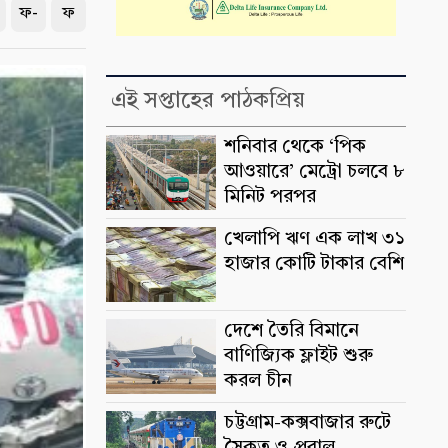
ফ-
ফ
এই সপ্তাহের পাঠকপ্রিয়
শনিবার থেকে ‘পিক
আওয়ারে’ মেট্রো চলবে ৮
মিনিট পরপর
খেলাপি ঋণ এক লাখ ৩১
হাজার কোটি টাকার বেশি
দেশে তৈরি বিমানে
বাণিজ্যিক ফ্লাইট শুরু
করল চীন
চট্টগ্রাম-কক্সবাজার রুটে