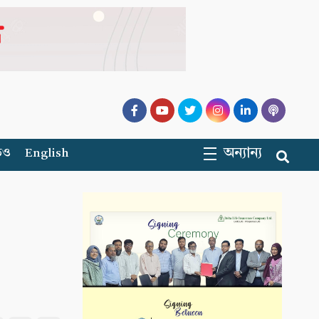
অন্যান্য
িও
English