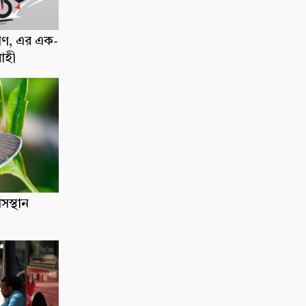
াণ, এর এক-
োহী
াসস্থান