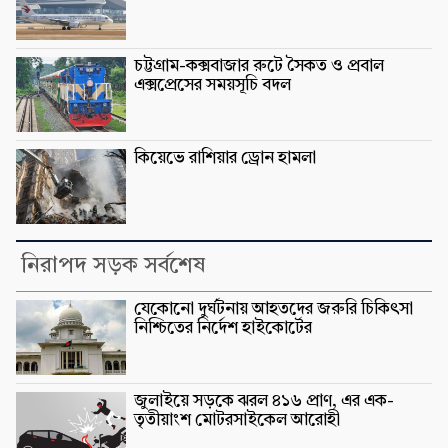
চট্টগ্রাম-কক্সবাজার রুটে সৈকত ও প্রবাল
এক্সপ্রেসের সময়সূচি বদল
কিয়েভে রাশিয়ার ড্রোন হামলা
নিরাপদ সড়ক সর্বশেষ
যেকোনো দুর্ঘটনায় আহতদের জরুরি চিকিৎসা
নিশ্চিতের নির্দেশ হাইকোর্টের
জুলাইয়ে সড়কে ঝরল ৪১৬ প্রাণ, এর এক-
তৃতীয়াংশ মোটরসাইকেল আরোহী