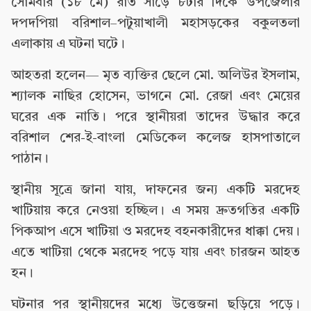
সোমবার (১৮ মে) রাত সাড়ে ৮টার দিকে উপজেলার
দপদপিয়া বরিশাল–পটুয়াখালী মহাসড়কের বকুলতলা
এলাকায় এ ঘটনা ঘটে।
আহতরা হলেন— মৃত ব্যক্তির ছেলে মো. অলিউর ইসলাম,
শ্যালক নাছির হোসেন, ভাগনে মো. রেজা এবং মেয়ের
ঘরের এক নাতি। পরে স্থানীয়রা তাদের উদ্ধার করে
বরিশাল শের-ই-বাংলা মেডিকেল কলেজ হাসপাতালে
পাঠান।
স্থানীয় সূত্রে জানা যায়, দাফনের জন্য একটি মরদেহ
খাটিয়ায় করে নেওয়া হচ্ছিল। এ সময় দ্রুতগতির একটি
পিকআপ এসে খাটিয়া ও মরদেহ বহনকারীদের ধাক্কা দেয়।
এতে খাটিয়া থেকে মরদেহ পড়ে যায় এবং চারজন আহত
হন।
ঘটনার পর স্থানীয়দের মধ্যে উত্তেজনা ছড়িয়ে পড়ে।