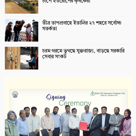
চাপে ইউরোপের কৃষকেরা
তীব্র তাপপ্রবাহে ইতালির ২৭ শহরে সর্বোচ্চ
সতর্কতা
চরম গরমে ভুগছে যুক্তরাজ্য, বাড়ছে সরকারি
সেবার সংকট