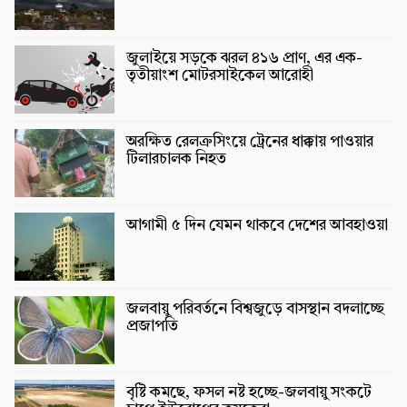
জুলাইয়ে সড়কে ঝরল ৪১৬ প্রাণ, এর এক-
তৃতীয়াংশ মোটরসাইকেল আরোহী
অরক্ষিত রেলক্রসিংয়ে ট্রেনের ধাক্কায় পাওয়ার
টিলারচালক নিহত
আগামী ৫ দিন যেমন থাকবে দেশের আবহাওয়া
জলবায়ু পরিবর্তনে বিশ্বজুড়ে বাসস্থান বদলাচ্ছে
প্রজাপতি
বৃষ্টি কমছে, ফসল নষ্ট হচ্ছে-জলবায়ু সংকটে