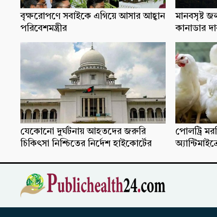
বৃক্ষরোপণে সবাইকে এগিয়ে আসার আহ্বান
মানবসৃষ্ট জ
পরিবেশমন্ত্রীর
কানাডার দ
যেকোনো দুর্ঘটনায় আহতদের জরুরি
পোলট্রি মরগ
চিকিৎসা নিশ্চিতের নির্দেশ হাইকোর্টের
অ্যান্টিমাইক