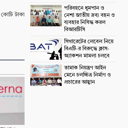
পরিবহনে ধূমপান ও
র কোটি টাকা
নেশা জাতীয় দ্রব্য বহন ও
ব্যবহার নিষিদ্ধ করল
বিআরটিসি
সিগারেটের লেবেল নিয়ে
বিএটি-র বিরুদ্ধে ক্লাস-
অ্যাকশন মামলা চলবে
তামাক নিয়ন্ত্রণ আইন
মেনে চলচ্চিত্র নির্মাণ ও
প্রচারের আহ্বান