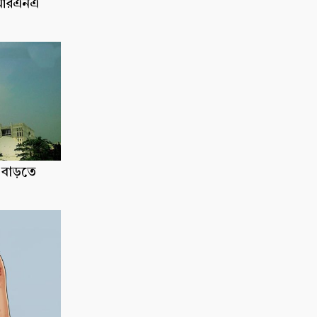
 এমআরএনএ
, বাড়তে