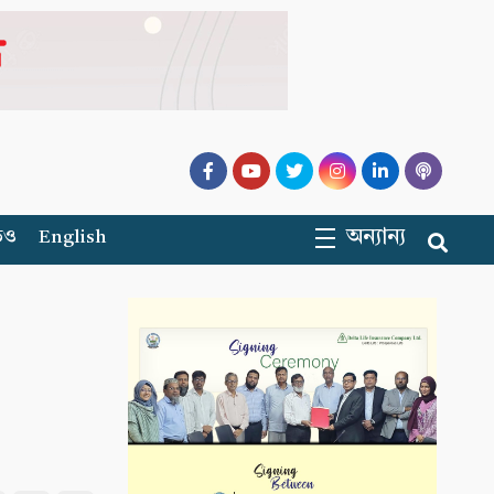
অন্যান্য
িও
English