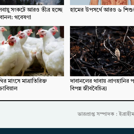
লবায়ু সংকটে আরও তীব্র হচ্ছে
হামের উপসর্গে আরও ৬ শিশুর 
াবানল: গবেষণা
ির মাংসে মাত্রাতিরিক্ত
দাবানলের থাবায় প্রাণহানির 
্রোবিয়াল
বিপন্ন জীববৈচিত্র্য
ভারপ্রাপ্ত সম্পাদক : ইব