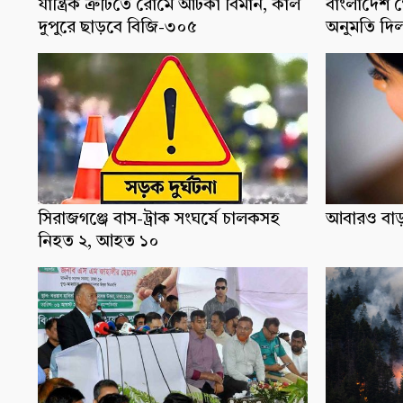
যান্ত্রিক ত্রুটিতে রোমে আটকা বিমান, কাল
বাংলাদেশ 
দুপুরে ছাড়বে বিজি-৩০৫
অনুমতি দিল
সিরাজগঞ্জে বাস-ট্রাক সংঘর্ষে চালকসহ
আবারও বাড়ল
নিহত ২, আহত ১০