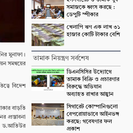
ই-সিগারেট ও তামাক যুব
সমাজকে ধ্বংস করছে :
ডেপুটি স্পীকার
খেলাপি ঋণ এক লাখ ৩১
হাজার কোটি টাকার বেশি
ানির মুনাফা।
তামাক নিয়ন্ত্রণ সর্বশেষ
য়ন সমন্বয়ের
ডিএনসিসির উদ্যোগে
তামাক বিক্রি ও প্রচারণার
িত্বে বিদেশ
বিরুদ্ধে অভিযান
অব্যাহত রাখার আহ্বান
সিগারেট কোম্পানিগুলো
টাকার বাড়তি
বেপরোয়াভাবে আইনভঙ্গ
 প্রস্তাবনা
করছে: গবেষণার ফল
িদ ড.আতিউর
প্রকাশ