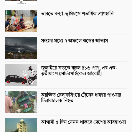
ভারতে বন্যা-ভূমিধসে শতাধিক প্রাণহানি
সন্ধ্যার মধ্যে ৭ অঞ্চলে ঝড়ের আভাস
জুলাইয়ে সড়কে ঝরল ৪১৬ প্রাণ, এর এক-
তৃতীয়াংশ মোটরসাইকেল আরোহী
অরক্ষিত রেলক্রসিংয়ে ট্রেনের ধাক্কায় পাওয়ার
টিলারচালক নিহত
আগামী ৫ দিন যেমন থাকবে দেশের আবহাওয়া