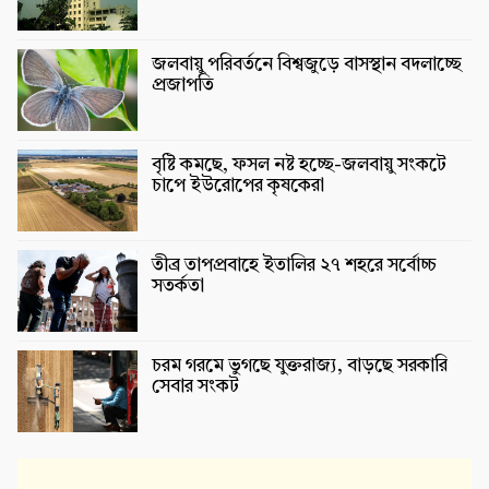
জলবায়ু পরিবর্তনে বিশ্বজুড়ে বাসস্থান বদলাচ্ছে
প্রজাপতি
বৃষ্টি কমছে, ফসল নষ্ট হচ্ছে-জলবায়ু সংকটে
চাপে ইউরোপের কৃষকেরা
তীব্র তাপপ্রবাহে ইতালির ২৭ শহরে সর্বোচ্চ
সতর্কতা
চরম গরমে ভুগছে যুক্তরাজ্য, বাড়ছে সরকারি
সেবার সংকট