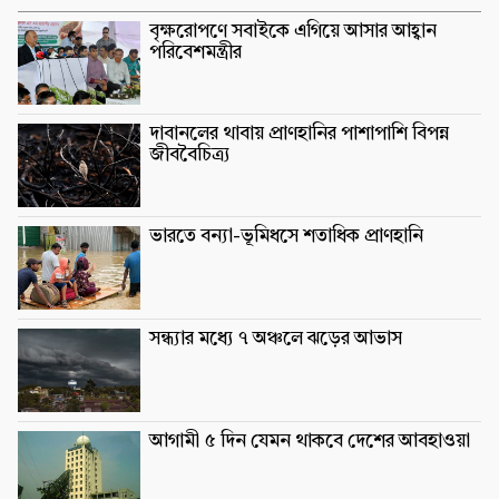
বৃক্ষরোপণে সবাইকে এগিয়ে আসার আহ্বান
পরিবেশমন্ত্রীর
দাবানলের থাবায় প্রাণহানির পাশাপাশি বিপন্ন
জীববৈচিত্র্য
ভারতে বন্যা-ভূমিধসে শতাধিক প্রাণহানি
সন্ধ্যার মধ্যে ৭ অঞ্চলে ঝড়ের আভাস
আগামী ৫ দিন যেমন থাকবে দেশের আবহাওয়া