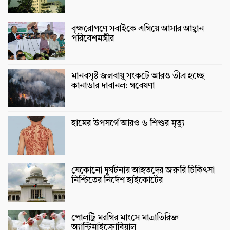
বৃক্ষরোপণে সবাইকে এগিয়ে আসার আহ্বান
পরিবেশমন্ত্রীর
মানবসৃষ্ট জলবায়ু সংকটে আরও তীব্র হচ্ছে
কানাডার দাবানল: গবেষণা
হামের উপসর্গে আরও ৬ শিশুর মৃত্যু
যেকোনো দুর্ঘটনায় আহতদের জরুরি চিকিৎসা
নিশ্চিতের নির্দেশ হাইকোর্টের
পোলট্রি মরগির মাংসে মাত্রাতিরিক্ত
অ্যান্টিমাইক্রোবিয়াল