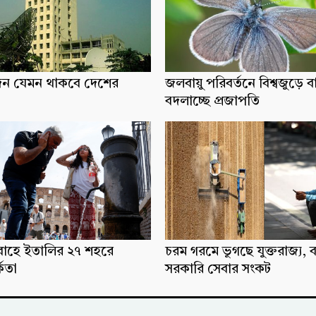
িন যেমন থাকবে দেশের
জলবায়ু পরিবর্তনে বিশ্বজুড়ে ব
বদলাচ্ছে প্রজাপতি
্রবাহে ইতালির ২৭ শহরে
চরম গরমে ভুগছে যুক্তরাজ্য, ব
্কতা
সরকারি সেবার সংকট