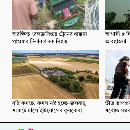
অরক্ষিত রেলক্রসিংয়ে ট্রেনের ধাক্কায়
আগামী ৫ দ
পাওয়ার টিলারচালক নিহত
আবহাওয়া
বৃষ্টি কমছে, ফসল নষ্ট হচ্ছে-জলবায়ু
তীব্র তাপপ
সংকটে চাপে ইউরোপের কৃষকেরা
সর্বোচ্চ সতর