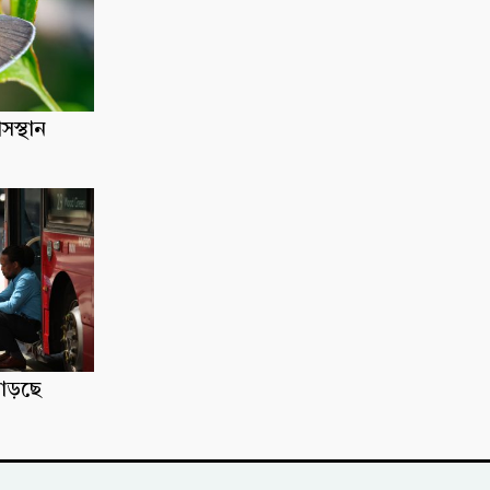
াসস্থান
াড়ছে