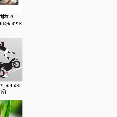
িক্রি ও
ব্যাহত রাখার
াণ, এর এক-
োহী