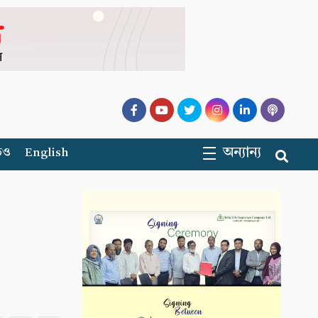
অন্যান্য
িও
English