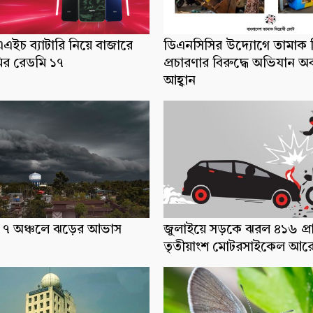
ইচ ব্যাটারি নিয়ে বাজারে
ডিএনসিসির উদ্যোগে তামাক ব
র রেডমি ১৭
প্রচারণার বিরুদ্ধে অভিযান অ
আহ্বান
ধ্যে ৭ অঞ্চলে ঝড়ের আভাস
জুলাইয়ে সড়কে ঝরল ৪১৬ প্র
তৃতীয়াংশ মোটরসাইকেল আর