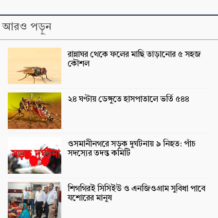
আরও পড়ুন
রান্নাঘর থেকে ফলের মাছি তাড়ানোর ৫ সহজ
কৌশল
২৪ ঘণ্টায় ডেঙ্গুতে হাসপাতালে ভর্তি ৫৪৪
ওসমানীনগরে সড়ক দুর্ঘটনায় ৯ নিহত: পাঁচ
সদস্যের তদন্ত কমিটি
শিগগিরই সিসিইউ ও এনজিওগ্রাম সুবিধা পাবে
যশোরের মানুষ