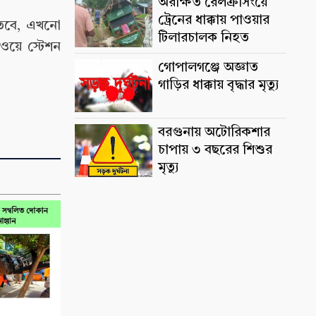
অরক্ষিত রেলক্রসিংয়ে
ট্রেনের ধাক্কায় পাওয়ার
 তবে, এখনো
টিলারচালক নিহত
লওয়ে স্টেশন
গোপালগঞ্জে অজ্ঞাত
গাড়ির ধাক্কায় বৃদ্ধার মৃত্যু
বরগুনায় অটোরিকশার
চাপায় ৩ বছরের শিশুর
মৃত্যু