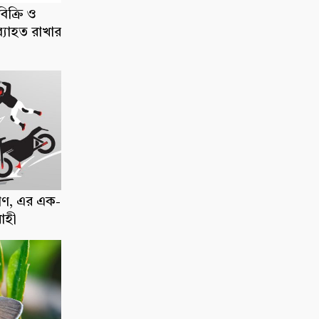
িক্রি ও
ব্যাহত রাখার
াণ, এর এক-
োহী