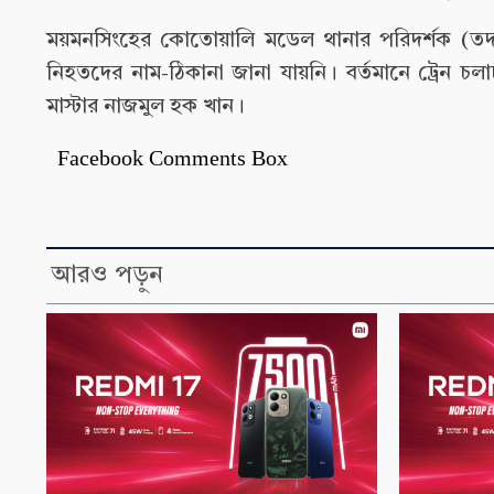
ময়মনসিংহের কোতোয়ালি মডেল থানার পরিদর্শক (তদ
নিহতদের নাম-ঠিকানা জানা যায়নি। বর্তমানে ট্রেন চ
মাস্টার নাজমুল হক খান।
Facebook Comments Box
আরও পড়ুন