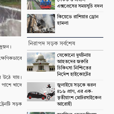
সৈকত ও প্রবাল
এক্সপ্রেসের সময়সূচি বদল
কিয়েভে রাশিয়ার ড্রোন
হামলা
নিরাপদ সড়ক সর্বশেষ
 দুজন।
যেকোনো দুর্ঘটনায়
ৎক্ষণিকভাবে
আহতদের জরুরি
চিকিৎসা নিশ্চিতের
নির্দেশ হাইকোর্টের
রে উঠে যায়।
র পাশে খাদে
জুলাইয়ে সড়কে ঝরল
৪১৬ প্রাণ, এর এক-
তৃতীয়াংশ মোটরসাইকেল
ট্রেনটি সড়ক
আরোহী