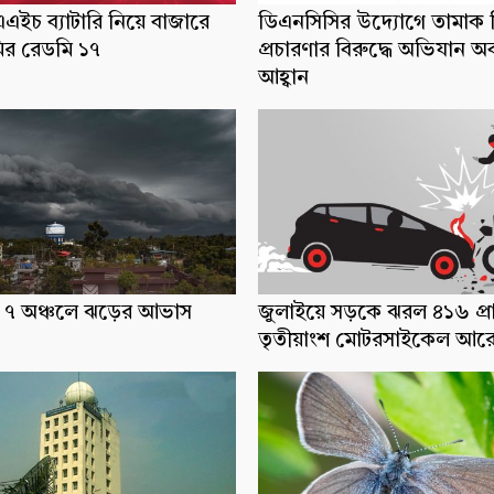
ইচ ব্যাটারি নিয়ে বাজারে
ডিএনসিসির উদ্যোগে তামাক ব
র রেডমি ১৭
প্রচারণার বিরুদ্ধে অভিযান অ
আহ্বান
ধ্যে ৭ অঞ্চলে ঝড়ের আভাস
জুলাইয়ে সড়কে ঝরল ৪১৬ প্র
তৃতীয়াংশ মোটরসাইকেল আর