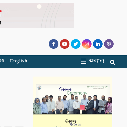
অন্যান্য
িও
English