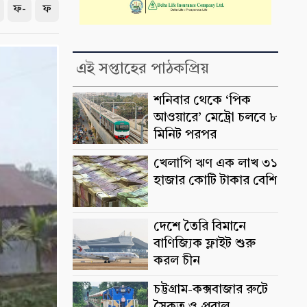
ফ-
ফ
এই সপ্তাহের পাঠকপ্রিয়
শনিবার থেকে ‘পিক
আওয়ারে’ মেট্রো চলবে ৮
মিনিট পরপর
খেলাপি ঋণ এক লাখ ৩১
হাজার কোটি টাকার বেশি
দেশে তৈরি বিমানে
বাণিজ্যিক ফ্লাইট শুরু
করল চীন
চট্টগ্রাম-কক্সবাজার রুটে