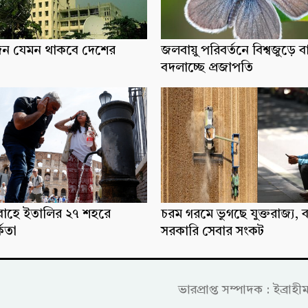
িন যেমন থাকবে দেশের
জলবায়ু পরিবর্তনে বিশ্বজুড়ে ব
বদলাচ্ছে প্রজাপতি
্রবাহে ইতালির ২৭ শহরে
চরম গরমে ভুগছে যুক্তরাজ্য, ব
্কতা
সরকারি সেবার সংকট
ভারপ্রাপ্ত সম্পাদক : ইব