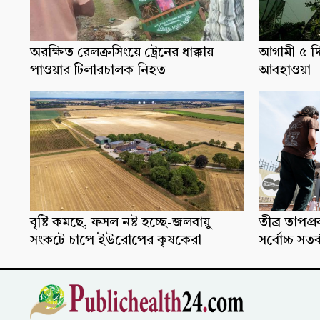
অরক্ষিত রেলক্রসিংয়ে ট্রেনের ধাক্কায়
আগামী ৫ দ
পাওয়ার টিলারচালক নিহত
আবহাওয়া
বৃষ্টি কমছে, ফসল নষ্ট হচ্ছে-জলবায়ু
তীব্র তাপপ
সংকটে চাপে ইউরোপের কৃষকেরা
সর্বোচ্চ সতর