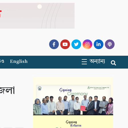
অন্যান্য
িও
English
জেলা