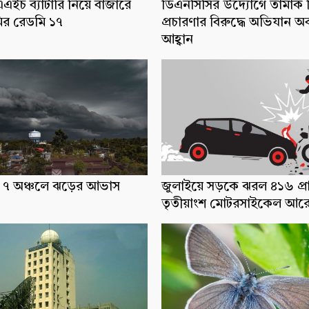
ইচ ব্যাটারি নিয়ে বাজারে
ডিএনসিসির উদ্যোগে তামাক ব
র রেডমি ১৭
প্রচারণার বিরুদ্ধে অভিযান অ
আহ্বান
ধ্যে ৭ অঞ্চলে ঝড়ের আভাস
জুলাইয়ে সড়কে ঝরল ৪১৬ প্র
তৃতীয়াংশ মোটরসাইকেল আর