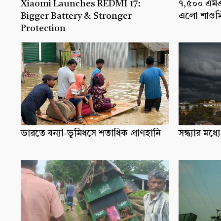
Xiaomi Launches REDMI 17:
৭,৫০০ এমএএ
Bigger Battery & Stronger
এলো শাওমি
Protection
ভারতে বন্যা-ভূমিধসে শতাধিক প্রাণহানি
সন্ধ্যার ম