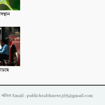
াসস্থান
াড়ছে
্রাহীম খলিল Email : publichealthnews365@gmail.com