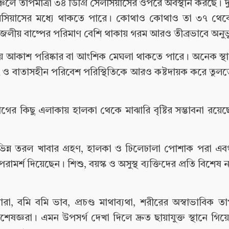
অঞ্চলে তাপমাত্রা ৩৪ ডিগ্রি সেলসিয়াসের ওপরে অবস্থান করছে। 
েলসিয়াসের মধ্যে থাকতে পারে। কোথাও কোথাও তা ৩৭ থেকে
 জলীয় বাষ্পের পরিমাণ বেশি থাকায় গরম আরও তীব্রভাবে অনু
য় আকাশ পরিষ্কার বা আংশিক মেঘলা থাকতে পারে। অনেক স্থা
 ও বাতাসহীন পরিবেশ পরিস্থিতিকে আরও কষ্টদায়ক করে তুলত
র কিছু এলাকায় হালকা থেকে মাঝারি বৃষ্টির সম্ভাবনা রয়েছে।
হ বিভিন্ন তরল খাবার গ্রহণ, হালকা ও ঢিলেঢালা পোশাক পরা এবং
মর্শ দিয়েছেন। শিশু, বয়স্ক ও অসুস্থ ব্যক্তিদের প্রতি বিশেষ
া, বমি বমি ভাব, প্রচণ্ড মাথাব্যথা, শরীরের অস্বাভাবিক তাপমা
েষজ্ঞরা। এমন উপসর্গ দেখা দিলে দ্রুত ছায়াযুক্ত স্থানে গিয়ে