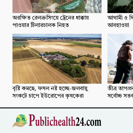
অরক্ষিত রেলক্রসিংয়ে ট্রেনের ধাক্কায়
আগামী ৫ দ
পাওয়ার টিলারচালক নিহত
আবহাওয়া
বৃষ্টি কমছে, ফসল নষ্ট হচ্ছে-জলবায়ু
তীব্র তাপপ
সংকটে চাপে ইউরোপের কৃষকেরা
সর্বোচ্চ সতর