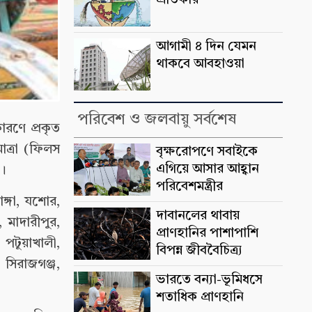
প্রতিকার
আগামী ৪ দিন যেমন
থাকবে আবহাওয়া
পরিবেশ ও জলবায়ু সর্বশেষ
ারণে প্রকৃত
ত্রা (ফিলস
বৃক্ষরোপণে সবাইকে
এগিয়ে আসার আহ্বান
ে।
পরিবেশমন্ত্রীর
াঙ্গা, যশোর,
দাবানলের থাবায়
 মাদারীপুর,
প্রাণহানির পাশাপাশি
 পটুয়াখালী,
বিপন্ন জীববৈচিত্র্য
 সিরাজগঞ্জ,
ভারতে বন্যা-ভূমিধসে
শতাধিক প্রাণহানি