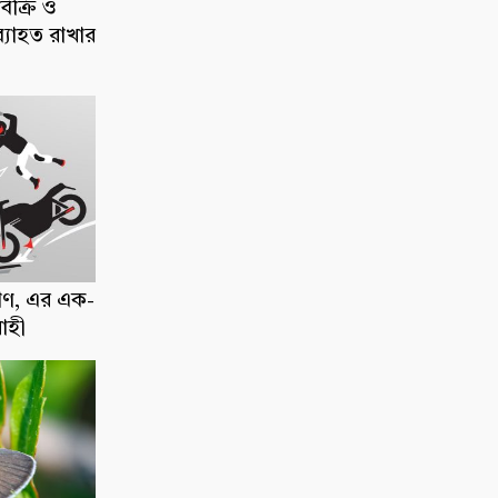
িক্রি ও
ব্যাহত রাখার
াণ, এর এক-
োহী