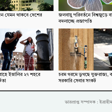
িন যেমন থাকবে দেশের
জলবায়ু পরিবর্তনে বিশ্বজুড়ে ব
বদলাচ্ছে প্রজাপতি
্রবাহে ইতালির ২৭ শহরে
চরম গরমে ভুগছে যুক্তরাজ্য, ব
্কতা
সরকারি সেবার সংকট
ভারপ্রাপ্ত সম্পাদক : ইব