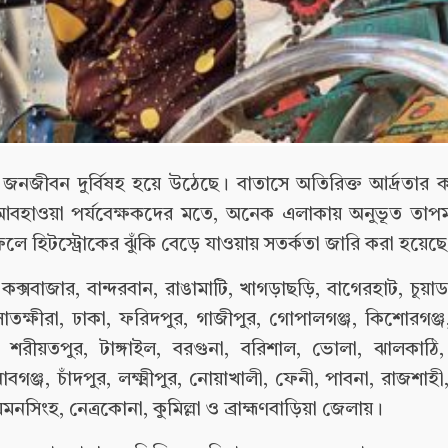
জনজীবন দুর্বিষহ হয়ে উঠেছে। বাতাসে অতিরিক্ত আর্দ্রতার ক
আবহাওয়া পর্যবেক্ষকদের মতে, অনেক এলাকায় অনুভূত তাপমা
লে হিটস্ট্রোকের ঝুঁকি বেড়ে যাওয়ায় সতর্কতা জারি করা হয়েছ
 কক্সবাজার, বান্দরবান, রাঙামাটি, খাগড়াছড়ি, বাগেরহাট, চুয়াড
 সাতক্ষীরা, ঢাকা, ফরিদপুর, গাজীপুর, গোপালগঞ্জ, কিশোরগঞ্জ,
ড়ী, শরীয়তপুর, টাঙ্গাইল, বরগুনা, বরিশাল, ভোলা, ঝালকাঠি,
গঞ্জ, চাঁদপুর, লক্ষ্মীপুর, নোয়াখালী, ফেনী, পাবনা, রাজশাহী,
নসিংহ, নেত্রকোনা, কুমিল্লা ও ব্রাহ্মণবাড়িয়া জেলায়।