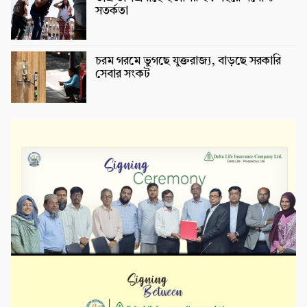
সতর্কতা
চরম গরমে ভুগছে যুক্তরাজ্য, বাড়ছে সরকারি
সেবার সংকট