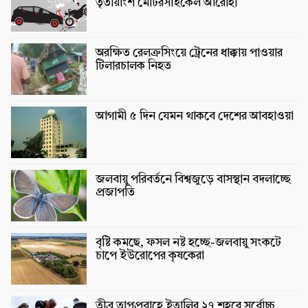
তৃতীয়াংশ মোটরসাইকেল আরোহী
অরক্ষিত রেলক্রসিংয়ে ট্রেনের ধাক্কায় পাওয়ার
টিলারচালক নিহত
আগামী ৫ দিন যেমন থাকবে দেশের আবহাওয়া
জলবায়ু পরিবর্তনে বিশ্বজুড়ে বাসস্থান বদলাচ্ছে
প্রজাপতি
বৃষ্টি কমছে, ফসল নষ্ট হচ্ছে-জলবায়ু সংকটে
চাপে ইউরোপের কৃষকেরা
তীব্র তাপপ্রবাহে ইতালির ২৭ শহরে সর্বোচ্চ