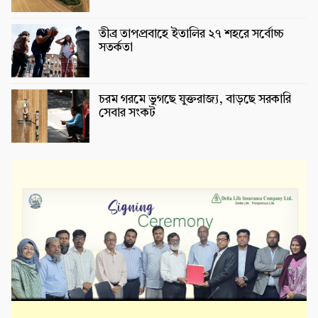
তীব্র তাপপ্রবাহে ইতালির ২৭ শহরে সর্বোচ্চ
সতর্কতা
চরম গরমে ভুগছে যুক্তরাজ্য, বাড়ছে সরকারি
সেবার সংকট