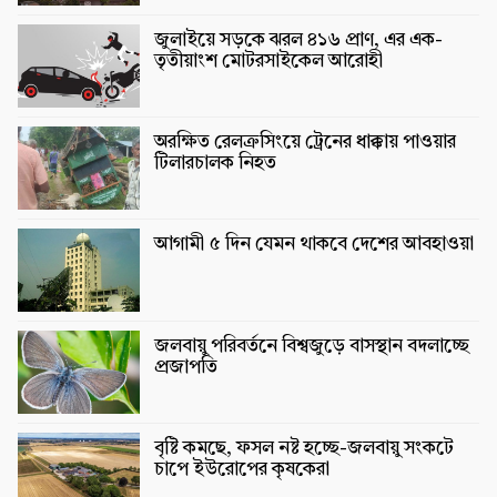
জুলাইয়ে সড়কে ঝরল ৪১৬ প্রাণ, এর এক-
তৃতীয়াংশ মোটরসাইকেল আরোহী
অরক্ষিত রেলক্রসিংয়ে ট্রেনের ধাক্কায় পাওয়ার
টিলারচালক নিহত
আগামী ৫ দিন যেমন থাকবে দেশের আবহাওয়া
জলবায়ু পরিবর্তনে বিশ্বজুড়ে বাসস্থান বদলাচ্ছে
প্রজাপতি
বৃষ্টি কমছে, ফসল নষ্ট হচ্ছে-জলবায়ু সংকটে
চাপে ইউরোপের কৃষকেরা