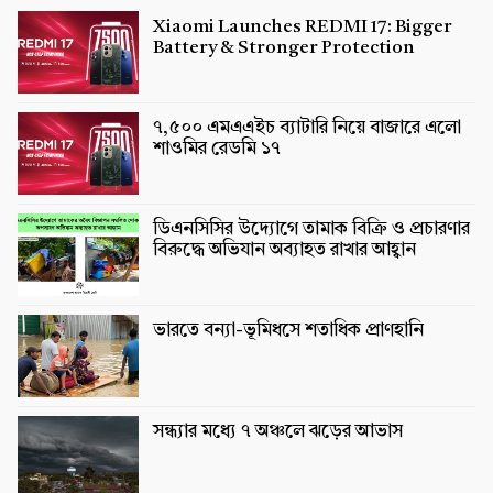
Xiaomi Launches REDMI 17: Bigger
Battery & Stronger Protection
৭,৫০০ এমএএইচ ব্যাটারি নিয়ে বাজারে এলো
শাওমির রেডমি ১৭
ডিএনসিসির উদ্যোগে তামাক বিক্রি ও প্রচারণার
বিরুদ্ধে অভিযান অব্যাহত রাখার আহ্বান
ভারতে বন্যা-ভূমিধসে শতাধিক প্রাণহানি
সন্ধ্যার মধ্যে ৭ অঞ্চলে ঝড়ের আভাস