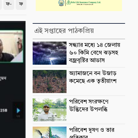
ফ-
ফ
এই সপ্তাহের পাঠকপ্রিয়
সন্ধ্যার মধ্যে ১৪ জেলায়
৬০ কিমি বেগে ঝড়সহ
বজ্রবৃষ্টির আভাস
অ্যামাজনে বন উজাড়
কমেছে এক তৃতীয়াংশ
পরিবেশ সংরক্ষণে
উদ্ভিদের উপলব্ধি
পরিবেশ দূষণ ও তার