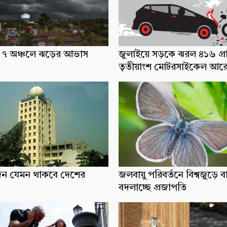
ধ্যে ৭ অঞ্চলে ঝড়ের আভাস
জুলাইয়ে সড়কে ঝরল ৪১৬ প্র
তৃতীয়াংশ মোটরসাইকেল আর
িন যেমন থাকবে দেশের
জলবায়ু পরিবর্তনে বিশ্বজুড়ে ব
বদলাচ্ছে প্রজাপতি