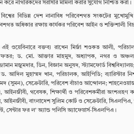
রে নাগরিকদের সরাসরি মামলা করার সুযোগ নিশ্চিত করা।
বিশ্বের বিভিন্ন দেশ নানাবিধ পরিবেশগত সংকটের মুখোমুখি
পরিবেশগত অধিকার রক্ষায় কার্যকর পরিবেশ আইন ও শক্তিশালী বি
ই ওয়েবিনারে বক্তব্য রাখেন মির্জা শওকত আলী, পরিচা
ফতর; ড. মো. আক্তার মাহমুদ, অধ্যাপক, নগর ও অঞ্চল 
মান মজুমদার, ডিন, বিজ্ঞান অনুষদ, স্ট্যামফোর্ড বিশ্ববিদ্যাল
ড. আদিল মুহাম্মদ খান, পরিচালক, আইপিডি; ব্যারিস্টার নি
মেদ (সুমন), সেক্রেটারি, পরিবেশ বাঁচাও আন্দোলন; শাহনেওয়া
বী, আইনজীবী, গবেষক, শিক্ষার্থী ও পরিবেশকর্মীরা অংশগ্রহণ
আইনজীবী, বাংলাদেশ সুপ্রিম কোর্ট ও সেক্রেটারি, সিএলপিএ,
স্ট, সেন্টার ফর ল’ অ্যান্ড পলিসি অ্যাফেয়ার্স-সিএলপিএ।