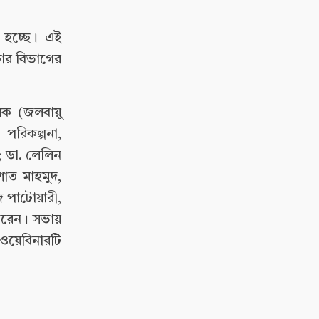
 হচ্ছে। এই
চার বিভাগের
লক (জলবায়ু
পরিকল্পনা,
য়; ডা. লেলিন
শাত মাহমুদ,
জ পাটোয়ারী,
 করেন। সভায়
 ওয়েবিনারটি