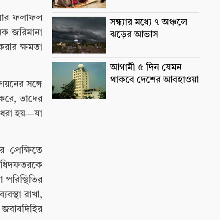
ষণার ফলাফল
সন্ধ্যার মধ্যে ৭ অঞ্চলে
নিক জরিমানা
ঝড়ের আভাস
রার ক্ষমতা
আগামী ৫ দিন যেমন
থাকবে দেশের আবহাওয়া
ণয়নের সঙ্গে
 করে, তাদের
ে ধরা হয়—যা
্রেক্ষিতে
 অধিদফতরকে
 পরিস্থিতির
যবস্থা রাখা,
ও জবাবদিহির