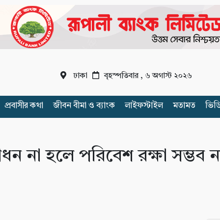
ঢাকা
বৃহস্পতিবার , ৬ অগাস্ট ২০২৬
প্রবাসীর কথা
জীবন বীমা ও ব্যাংক
লাইফস্টাইল
মতামত
ভিড
না হলে পরিবেশ রক্ষা সম্ভব ন