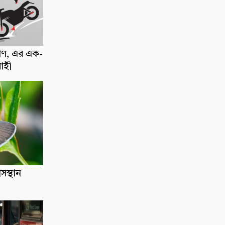
াণ, এর এক-
োহী
াসস্থান