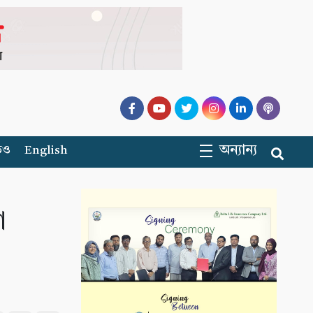
অন্যান্য
িও
English
া