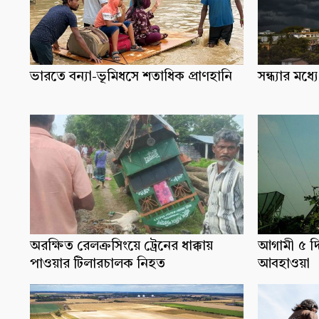
ভারতে বন্যা-ভূমিধসে শতাধিক প্রাণহানি
সন্ধ্যার ম
অরক্ষিত রেলক্রসিংয়ে ট্রেনের ধাক্কায়
আগামী ৫ দ
পাওয়ার টিলারচালক নিহত
আবহাওয়া