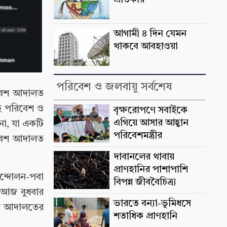
প্রতিকার
আগামী ৪ দিন যেমন
থাকবে আবহাওয়া
পরিবেশ ও জলবায়ু সর্বশেষ
িবেশ আদালত
ে পরিবেশ ও
বৃক্ষরোপণে সবাইকে
এগিয়ে আসার আহ্বান
া, যা একটি
পরিবেশমন্ত্রীর
রিবেশ আদালত
দাবানলের থাবায়
প্রাণহানির পাশাপাশি
ন্দোলন-পবা
বিপন্ন জীববৈচিত্র্য
 আজ বুধবার
ভারতে বন্যা-ভূমিধসে
বেশ আদালতের
শতাধিক প্রাণহানি