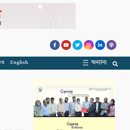
অন্যান্য
িও
English