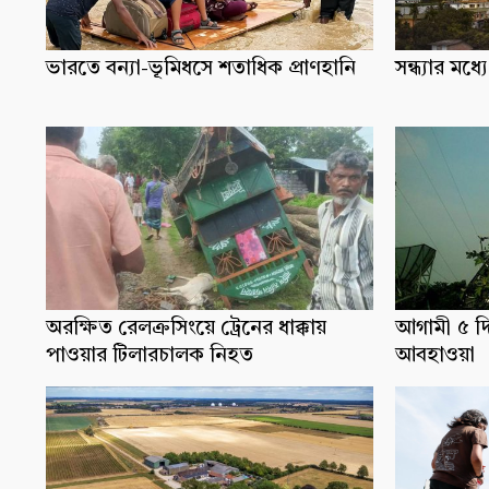
ভারতে বন্যা-ভূমিধসে শতাধিক প্রাণহানি
সন্ধ্যার ম
অরক্ষিত রেলক্রসিংয়ে ট্রেনের ধাক্কায়
আগামী ৫ দ
পাওয়ার টিলারচালক নিহত
আবহাওয়া