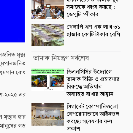
ই-সিগারেট ও তামাক যুব
সমাজকে ধ্বংস করছে :
ডেপুটি স্পীকার
খেলাপি ঋণ এক লাখ ৩১
হাজার কোটি টাকার বেশি
নজনিত মৃত্যু
তামাক নিয়ন্ত্রণ সর্বশেষ
 ধূমপানজনিত
ডিএনসিসির উদ্যোগে
়-ধূমপান রোধ
তামাক বিক্রি ও প্রচারণার
বিরুদ্ধে অভিযান
অব্যাহত রাখার আহ্বান
দেশ-২০২৫ এর
সিগারেট কোম্পানিগুলো
বেপরোয়াভাবে আইনভঙ্গ
 মৃত্যুর হার
করছে: গবেষণার ফল
মানুষের গড়
প্রকাশ