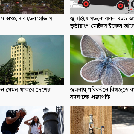
ধ্যে ৭ অঞ্চলে ঝড়ের আভাস
জুলাইয়ে সড়কে ঝরল ৪১৬ প্র
তৃতীয়াংশ মোটরসাইকেল আর
িন যেমন থাকবে দেশের
জলবায়ু পরিবর্তনে বিশ্বজুড়ে ব
বদলাচ্ছে প্রজাপতি