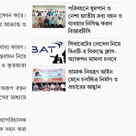
পরিবহনে ধূমপান ও
ক সেবন করে।
নেশা জাতীয় দ্রব্য বহন ও
ব্যবহার নিষিদ্ধ করল
 আক্রান্ত ও
বিআরটিসি
সিগারেটের লেবেল নিয়ে
ধযোগ্য কারণ।
বিএটি-র বিরুদ্ধে ক্লাস-
তবায়ন নিয়ে
অ্যাকশন মামলা চলবে
 ও কৃতজ্ঞতা
তামাক নিয়ন্ত্রণ আইন
মেনে চলচ্চিত্র নির্মাণ ও
প্রচারের আহ্বান
. অরূপ রতন
গের মাধ্যমে
 মহাপরিচালক
ক্ষে বহন করা