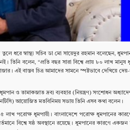
ব তুলে ধরে স্বাস্থ্য সচিব ডা মো সায়েদুর রহমান বলেছেন, ধূমপা
েই। তিনি বলেন, “প্রতি বছর সারা বিশ্বে প্রায় ৮০ লাখ মানুষ
হাজার। এই বাস্তব চিত্র আমাদের সামনে স্পষ্টভাবে দেখিয়ে দেয
ধূমপান ও তামাকজাত দ্রব্য ব্যবহার (নিয়ন্ত্রণ) সংশোধন অধ্যা
লের (এনটিসি) আয়োজিত মতবিনিময় সভায় তিনি এসব কথা বলেন।
য় ১৫ লাখ পরোক্ষ ধূমপায়ী। বাংলাদেশে পরোক্ষ ধূমপানের কারণে
্তমানে বিশ্বে ষষ্ঠ অবস্থানে রয়েছে। ধূমপানের কারণে একজন 