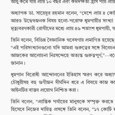
আয়ু কমে যায় প্রায় ১০ বছর এবং কর্মদক্ষতা হ্রাস পায় প্র
অধ্যাপক ডা. সায়েদুর রহমান বলেন, “দেশে প্রায় ৪ কোট
আরও উদ্বেগজনক বিষয় হলো-পরোক্ষ ধূমপায়ীর সংখ্যা প্
মৃত্যুবরণকারী রোগীদের মধ্যে প্রায় ৪৬ শতাংশ ধূমপায়ী, 
তিনি বলেন, বিভিন্ন বৈজ্ঞানিক গবেষণায় প্রমাণিত হয়েছ
“এই পরিসংখ্যানগুলো যদি আমরা গুরুত্বের সঙ্গে বিবেচনা ক
আজকের আলোচনা নিঃসন্দেহে অত্যন্ত গুরুত্বপূর্ণ,”—বল
জানান।
ধূমপান বিরোধী আন্দোলনের ইতিহাস স্মরণ করে অধ্যা
চৌধুরীসহ বহু গুণীজন দীর্ঘদিন ধরে এ বিষয়ে কাজ ক
আইনটির বাস্তব প্রয়োগ নিশ্চিত করা।
তিনি বলেন, “প্রান্তিক পর্যায়ের মানুষকে সম্পৃক্ত ক
হিসেবে নিজের দায়িত্ব প্রসঙ্গে তিনি বলেন, “১৭ কোটি মান