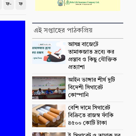
ফ-
ফ
এই সপ্তাহের পাঠকপ্রিয়
আসন্ন বাজেটে
তামাকজাত দ্রব্যে কর
প্রস্তাব ও কিছু যৌক্তিক
প্রত্যাশা
আইন ভাঙ্গার শীর্ষ দুটি
বিদেশী সিগারেট
কোম্পানি
বেশি দামে সিগারেট
বিক্রিতে রাজস্ব ফাঁকি
৪৫০০ কোটি টাকা