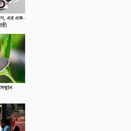
াণ, এর এক-
োহী
াসস্থান