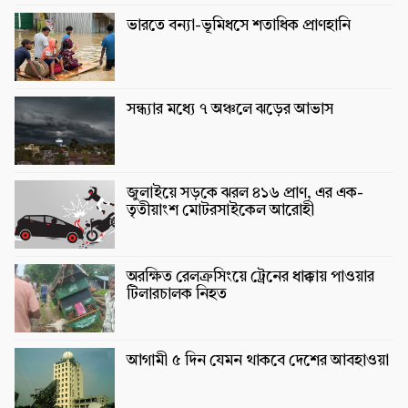
ভারতে বন্যা-ভূমিধসে শতাধিক প্রাণহানি
সন্ধ্যার মধ্যে ৭ অঞ্চলে ঝড়ের আভাস
জুলাইয়ে সড়কে ঝরল ৪১৬ প্রাণ, এর এক-
তৃতীয়াংশ মোটরসাইকেল আরোহী
অরক্ষিত রেলক্রসিংয়ে ট্রেনের ধাক্কায় পাওয়ার
টিলারচালক নিহত
আগামী ৫ দিন যেমন থাকবে দেশের আবহাওয়া