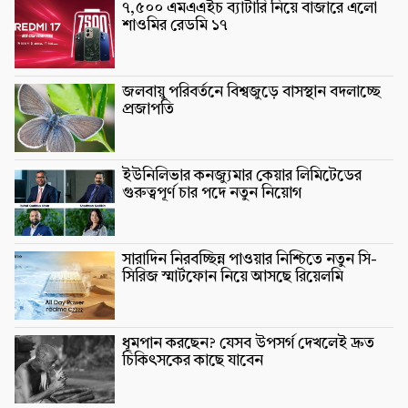
৭,৫০০ এমএএইচ ব্যাটারি নিয়ে বাজারে এলো
শাওমির রেডমি ১৭
জলবায়ু পরিবর্তনে বিশ্বজুড়ে বাসস্থান বদলাচ্ছে
প্রজাপতি
ইউনিলিভার কনজ্যুমার কেয়ার লিমিটেডের
গুরুত্বপূর্ণ চার পদে নতুন নিয়োগ
সারাদিন নিরবচ্ছিন্ন পাওয়ার নিশ্চিতে নতুন সি-
সিরিজ স্মার্টফোন নিয়ে আসছে রিয়েলমি
ধূমপান করছেন? যেসব উপসর্গ দেখলেই দ্রুত
চিকিৎসকের কাছে যাবেন