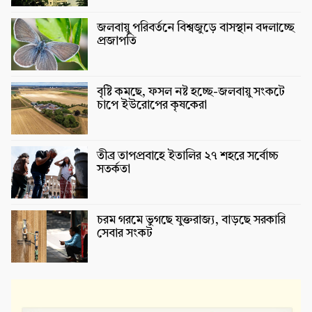
জলবায়ু পরিবর্তনে বিশ্বজুড়ে বাসস্থান বদলাচ্ছে
প্রজাপতি
বৃষ্টি কমছে, ফসল নষ্ট হচ্ছে-জলবায়ু সংকটে
চাপে ইউরোপের কৃষকেরা
তীব্র তাপপ্রবাহে ইতালির ২৭ শহরে সর্বোচ্চ
সতর্কতা
চরম গরমে ভুগছে যুক্তরাজ্য, বাড়ছে সরকারি
সেবার সংকট