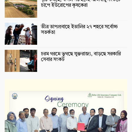
চাপে ইউরোপের কৃষকেরা
তীব্র তাপপ্রবাহে ইতালির ২৭ শহরে সর্বোচ্চ
সতর্কতা
চরম গরমে ভুগছে যুক্তরাজ্য, বাড়ছে সরকারি
সেবার সংকট