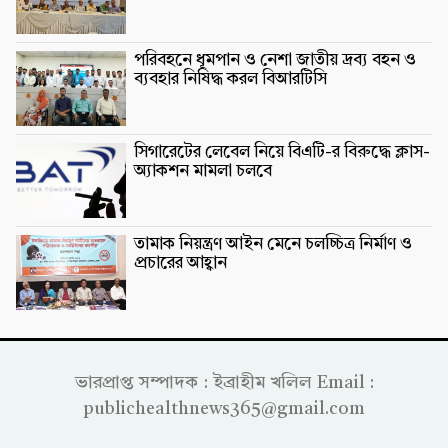
পরিবহনে ধূমপান ও নেশা জাতীয় দ্রব্য বহন ও
ব্যবহার নিষিদ্ধ করল বিআরটিসি
সিগারেটের লেবেল নিয়ে বিএটি-র বিরুদ্ধে ক্লাস-
অ্যাকশন মামলা চলবে
তামাক নিয়ন্ত্রণ আইন মেনে চলচ্চিত্র নির্মাণ ও
প্রচারের আহ্বান
ভারপ্রাপ্ত সম্পাদক : ইব্রাহীম খলিল Email :
publichealthnews365@gmail.com