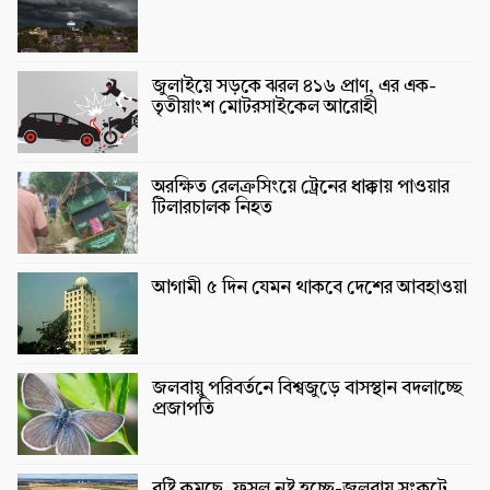
জুলাইয়ে সড়কে ঝরল ৪১৬ প্রাণ, এর এক-
তৃতীয়াংশ মোটরসাইকেল আরোহী
অরক্ষিত রেলক্রসিংয়ে ট্রেনের ধাক্কায় পাওয়ার
টিলারচালক নিহত
আগামী ৫ দিন যেমন থাকবে দেশের আবহাওয়া
জলবায়ু পরিবর্তনে বিশ্বজুড়ে বাসস্থান বদলাচ্ছে
প্রজাপতি
বৃষ্টি কমছে, ফসল নষ্ট হচ্ছে-জলবায়ু সংকটে