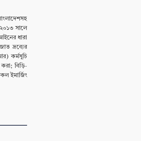
 বাংলাদেশসহ
 (২০১৩ সালে
 আইনের ধারা
াত দ্রব্যের
র) কর্মসূচি
 করা; বিড়ি-
কল ইমার্জিং