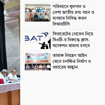
পরিবহনে ধূমপান ও
নেশা জাতীয় দ্রব্য বহন ও
ব্যবহার নিষিদ্ধ করল
বিআরটিসি
সিগারেটের লেবেল নিয়ে
বিএটি-র বিরুদ্ধে ক্লাস-
অ্যাকশন মামলা চলবে
তামাক নিয়ন্ত্রণ আইন
মেনে চলচ্চিত্র নির্মাণ ও
প্রচারের আহ্বান