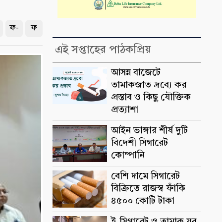
ফ-
ফ
এই সপ্তাহের পাঠকপ্রিয়
আসন্ন বাজেটে
তামাকজাত দ্রব্যে কর
প্রস্তাব ও কিছু যৌক্তিক
প্রত্যাশা
আইন ভাঙ্গার শীর্ষ দুটি
বিদেশী সিগারেট
কোম্পানি
বেশি দামে সিগারেট
বিক্রিতে রাজস্ব ফাঁকি
৪৫০০ কোটি টাকা