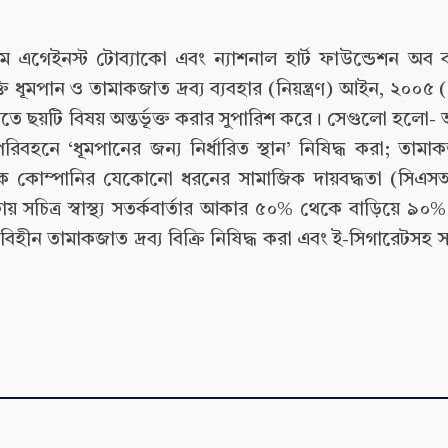
রাম এগেইনস্ট টোব্যাকো এবং ন্যাশনাল হার্ট ফাউন্ডেশন অব
তি ধূমপান ও তামাকজাত দ্রব্য ব্যবহার (নিয়ন্ত্রণ) আইন, ২০০৫
তে ছয়টি বিষয় অন্তর্ভূক্ত করার সুপারিশ করে। সেগুলো হলো-
বহনে ‘ধূমপানের জন্য নির্ধারিত স্থান’ নিষিদ্ধ করা; তামাকজ
তামাক কোম্পানির যেকোনো ধরনের সামাজিক দায়বদ্ধতা (সিএসআ
ায় সচিত্র স্বাস্থ্য সতর্কবার্তার আকার ৫০% থেকে বাড়িয়ে ৯০%
হীন তামাকজাত দ্রব্য বিক্রি নিষিদ্ধ করা এবং ই-সিগারেটসহ স