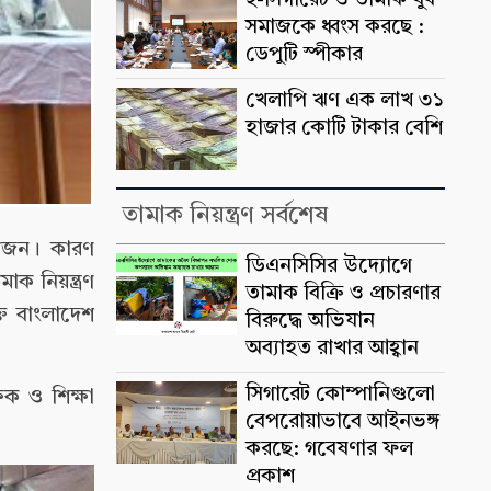
ই-সিগারেট ও তামাক যুব
সমাজকে ধ্বংস করছে :
ডেপুটি স্পীকার
খেলাপি ঋণ এক লাখ ৩১
হাজার কোটি টাকার বেশি
তামাক নিয়ন্ত্রণ সর্বশেষ
রয়োজন। কারণ
ডিএনসিসির উদ্যোগে
াক নিয়ন্ত্রণ
তামাক বিক্রি ও প্রচারণার
্ত বাংলাদেশ
বিরুদ্ধে অভিযান
অব্যাহত রাখার আহ্বান
সিগারেট কোম্পানিগুলো
ক ও শিক্ষা
বেপরোয়াভাবে আইনভঙ্গ
করছে: গবেষণার ফল
প্রকাশ