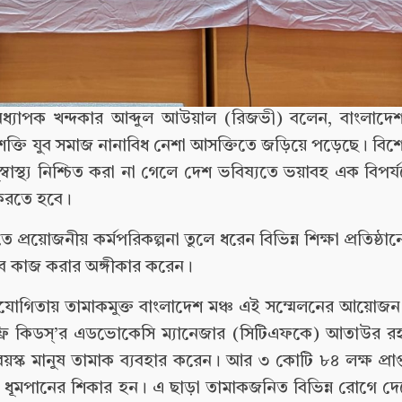
অধ্যাপক খন্দকার আব্দুল আউয়াল (রিজভী) বলেন, বাংলাদেশ
াশক্তি যুব সমাজ নানাবিধ নেশা আসক্তিতে জড়িয়ে পড়েছে। বি
স্বাস্থ্য নিশ্চিত করা না গেলে দেশ ভবিষ্যতে ভয়াবহ এক বিপর্য
 করতে হবে।
ে প্রয়োজনীয় কর্মপরিকল্পনা তুলে ধরেন বিভিন্ন শিক্ষা প্রতিষ্ঠান
বে কাজ করার অঙ্গীকার করেন।
সহযোগিতায় তামাকমুক্ত বাংলাদেশ মঞ্চ এই সম্মেলনের আয়োজ
ো ফ্রি কিডস্’র এডভোকেসি ম্যানেজার (সিটিএফকে) আতাউর র
বয়স্ক মানুষ তামাক ব্যবহার করেন। আর ৩ কোটি ৮৪ লক্ষ প্রাপ্ত
ক্ষ ধূমপানের শিকার হন। এ ছাড়া তামাকজনিত বিভিন্ন রোগে দে