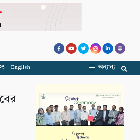
অন্যান্য
িও
English
াবের