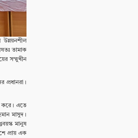
 উন্নয়নশীল
শেষতঃ তামাক
য়ের সম্মুখীন
ের প্রধানরা।
ন করে। এতে
হমান মাসুদ।
বয়স্ক মানুষ
শে প্রায় এক