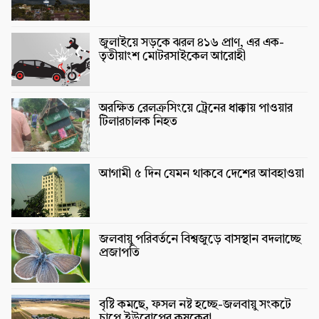
জুলাইয়ে সড়কে ঝরল ৪১৬ প্রাণ, এর এক-
তৃতীয়াংশ মোটরসাইকেল আরোহী
অরক্ষিত রেলক্রসিংয়ে ট্রেনের ধাক্কায় পাওয়ার
টিলারচালক নিহত
আগামী ৫ দিন যেমন থাকবে দেশের আবহাওয়া
জলবায়ু পরিবর্তনে বিশ্বজুড়ে বাসস্থান বদলাচ্ছে
প্রজাপতি
বৃষ্টি কমছে, ফসল নষ্ট হচ্ছে-জলবায়ু সংকটে
চাপে ইউরোপের কৃষকেরা