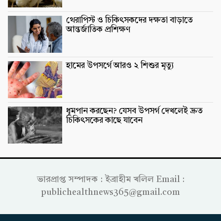
থেরাপিস্ট ও চিকিৎসকদের দক্ষতা বাড়াতে
আন্তর্জাতিক প্রশিক্ষণ
হামের উপসর্গে আরও ২ শিশুর মৃত্যু
ধূমপান করছেন? যেসব উপসর্গ দেখলেই দ্রুত
চিকিৎসকের কাছে যাবেন
ভারপ্রাপ্ত সম্পাদক : ইব্রাহীম খলিল Email :
publichealthnews365@gmail.com