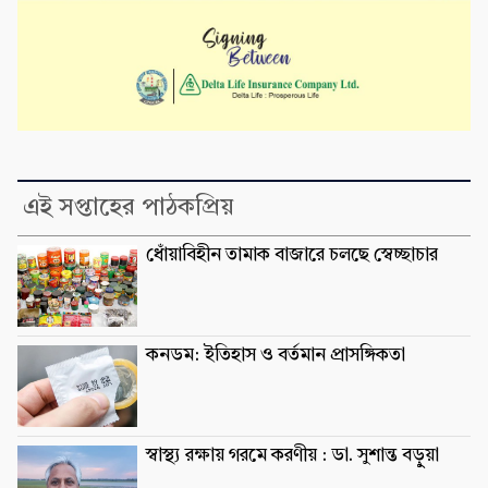
এই সপ্তাহের পাঠকপ্রিয়
ধোঁয়াবিহীন তামাক বাজারে চলছে স্বেচ্ছাচার
কনডম: ইতিহাস ও বর্তমান প্রাসঙ্গিকতা
স্বাস্থ্য রক্ষায় গরমে করণীয় : ডা. সুশান্ত বড়ুুয়া