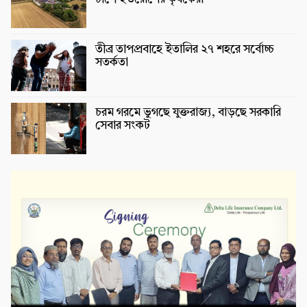
তীব্র তাপপ্রবাহে ইতালির ২৭ শহরে সর্বোচ্চ
সতর্কতা
চরম গরমে ভুগছে যুক্তরাজ্য, বাড়ছে সরকারি
সেবার সংকট