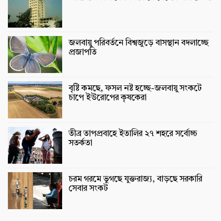
জলবায়ু পরিবর্তনে বিশ্বজুড়ে বাসস্থান বদলাচ্ছে
প্রজাপতি
বৃষ্টি কমছে, ফসল নষ্ট হচ্ছে-জলবায়ু সংকটে
চাপে ইউরোপের কৃষকেরা
তীব্র তাপপ্রবাহে ইতালির ২৭ শহরে সর্বোচ্চ
সতর্কতা
চরম গরমে ভুগছে যুক্তরাজ্য, বাড়ছে সরকারি
সেবার সংকট