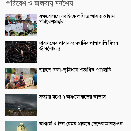
পরিবেশ ও জলবায়ু সর্বশেষ
বৃক্ষরোপণে সবাইকে এগিয়ে আসার আহ্বান
পরিবেশমন্ত্রীর
দাবানলের থাবায় প্রাণহানির পাশাপাশি বিপন্ন
জীববৈচিত্র্য
ভারতে বন্যা-ভূমিধসে শতাধিক প্রাণহানি
সন্ধ্যার মধ্যে ৭ অঞ্চলে ঝড়ের আভাস
আগামী ৫ দিন যেমন থাকবে দেশের আবহাওয়া