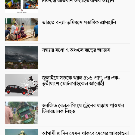
বিরুদ্ধে অভিযান অব্যাহত রাখার আহ্বান
ভারতে বন্যা-ভূমিধসে শতাধিক প্রাণহানি
সন্ধ্যার মধ্যে ৭ অঞ্চলে ঝড়ের আভাস
জুলাইয়ে সড়কে ঝরল ৪১৬ প্রাণ, এর এক-
তৃতীয়াংশ মোটরসাইকেল আরোহী
অরক্ষিত রেলক্রসিংয়ে ট্রেনের ধাক্কায় পাওয়ার
টিলারচালক নিহত
আগামী ৫ দিন যেমন থাকবে দেশের আবহাওয়া