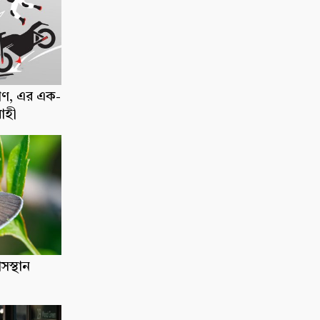
াণ, এর এক-
োহী
াসস্থান