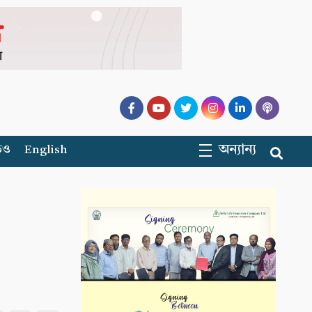
অন্যান্য
িও
English