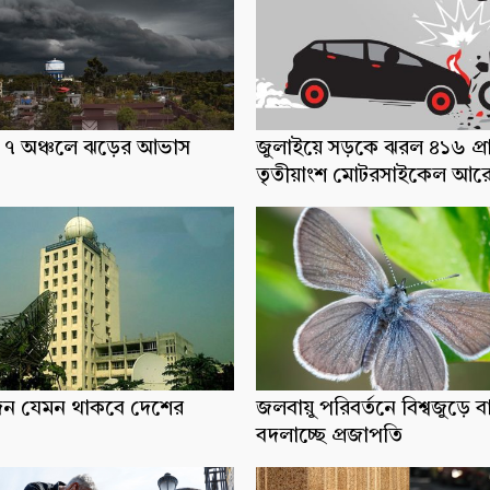
ধ্যে ৭ অঞ্চলে ঝড়ের আভাস
জুলাইয়ে সড়কে ঝরল ৪১৬ প্র
তৃতীয়াংশ মোটরসাইকেল আর
িন যেমন থাকবে দেশের
জলবায়ু পরিবর্তনে বিশ্বজুড়ে ব
বদলাচ্ছে প্রজাপতি