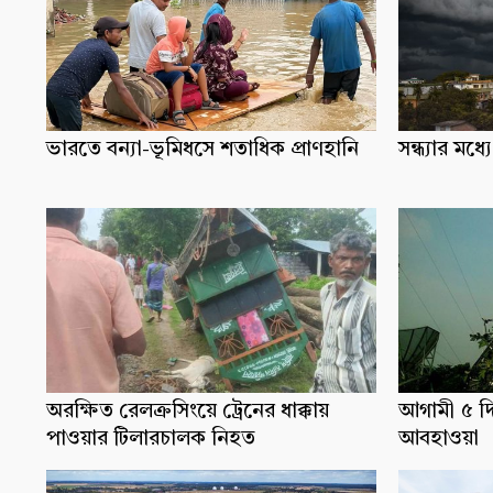
ভারতে বন্যা-ভূমিধসে শতাধিক প্রাণহানি
সন্ধ্যার ম
অরক্ষিত রেলক্রসিংয়ে ট্রেনের ধাক্কায়
আগামী ৫ দ
পাওয়ার টিলারচালক নিহত
আবহাওয়া