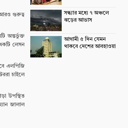
সন্ধ্যার মধ্যে ৭ অঞ্চলে
আরও গুরুত্ব
ঝড়ের আভাস
 অন্তর্ভুক্ত
আগামী ৫ দিন যেমন
তে একটি লেসন
থাকবে দেশের আবহাওয়া
াবে এলপিজি
েটররা চাইলে
ছাড়া উপস্থিত
ম্যান জালাল