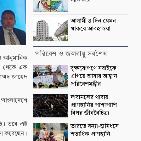
প্রতিকার
আগামী ৪ দিন যেমন
থাকবে আবহাওয়া
পরিবেশ ও জলবায়ু সর্বশেষ
ায় আনুমানিক
৫০০ থেকে এক
বৃক্ষরোপণে সবাইকে
এগিয়ে আসার আহ্বান
াম্মদ জাহেদ
পরিবেশমন্ত্রীর
দাবানলের থাবায়
 ‘বাংলাদেশে
প্রাণহানির পাশাপাশি
বিপন্ন জীববৈচিত্র্য
ছি। তবে এই
ভারতে বন্যা-ভূমিধসে
বরণ করেছেন।
শতাধিক প্রাণহানি