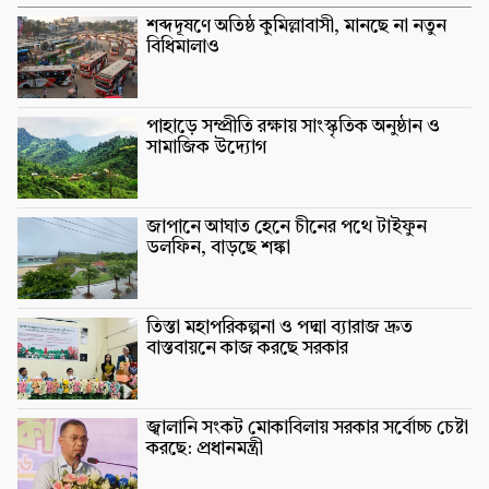
শব্দদূষণে অতিষ্ঠ কুমিল্লাবাসী, মানছে না নতুন
বিধিমালাও
পাহাড়ে সম্প্রীতি রক্ষায় সাংস্কৃতিক অনুষ্ঠান ও
সামাজিক উদ্যোগ
জাপানে আঘাত হেনে চীনের পথে টাইফুন
ডলফিন, বাড়ছে শঙ্কা
তিস্তা মহাপরিকল্পনা ও পদ্মা ব্যারাজ দ্রুত
বাস্তবায়নে কাজ করছে সরকার
জ্বালানি সংকট মোকাবিলায় সরকার সর্বোচ্চ চেষ্টা
করছে: প্রধানমন্ত্রী