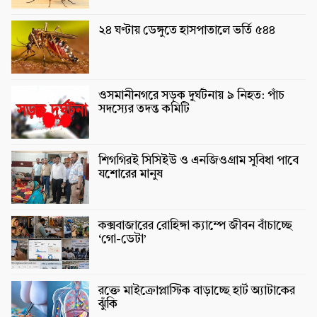
২৪ ঘণ্টায় ডেঙ্গুতে হাসপাতালে ভর্তি ৫৪৪
ওসমানীনগরে সড়ক দুর্ঘটনায় ৯ নিহত: পাঁচ
সদস্যের তদন্ত কমিটি
শিগগিরই সিসিইউ ও এনজিওগ্রাম সুবিধা পাবে
যশোরের মানুষ
কক্সবাজারের রোহিঙ্গা ক্যাম্পে জীবন বাঁচাচ্ছে
‘গো-ডেটা’
রক্তে মাইক্রোপ্লাস্টিক বাড়াচ্ছে হার্ট অ্যাটাকের
ঝুঁকি