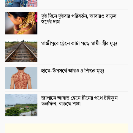
দুই দিনে দুইবার পরিবর্তন, আবারও বাড়ল
স্বর্ণের দাম
গাজীপুরে ট্রেনে কাটা পড়ে স্বামী-স্ত্রীর মৃত্যু
হামে-উপসর্গে আরও ৪ শিশুর মৃত্যু
জাপানে আঘাত হেনে চীনের পথে টাইফুন
ডলফিন, বাড়ছে শঙ্কা