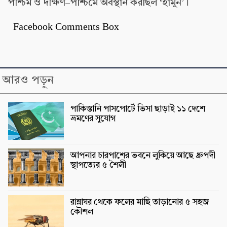
পশ্চিম ও দক্ষিণ–পশ্চিমে অবস্থান করছিল ‘হামুন’।
Facebook Comments Box
আরও পড়ুন
পাকিস্তানি পাসপোর্টে ভিসা ছাড়াই ১১ দেশে
ভ্রমণের সুযোগ
আপনার চারপাশের ভবনে লুকিয়ে আছে ধ্রুপদী
স্থাপত্যের ৫ শৈলী
রান্নাঘর থেকে ফলের মাছি তাড়ানোর ৫ সহজ
কৌশল