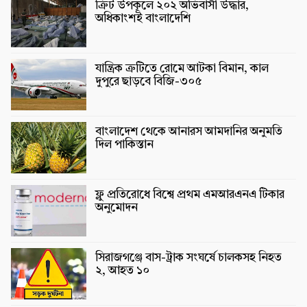
ক্রিট উপকূলে ২০২ অভিবাসী উদ্ধার,
অধিকাংশই বাংলাদেশি
যান্ত্রিক ত্রুটিতে রোমে আটকা বিমান, কাল
দুপুরে ছাড়বে বিজি-৩০৫
বাংলাদেশ থেকে আনারস আমদানির অনুমতি
দিল পাকিস্তান
ফ্লু প্রতিরোধে বিশ্বে প্রথম এমআরএনএ টিকার
অনুমোদন
সিরাজগঞ্জে বাস-ট্রাক সংঘর্ষে চালকসহ নিহত
২, আহত ১০