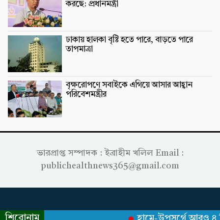
করছে: প্রধানমন্ত্রী
ঢাকায় হালকা বৃষ্টি হতে পারে, বাড়তে পারে
তাপমাত্রা
বৃক্ষরোপণে সবাইকে এগিয়ে আসার আহ্বান
পরিবেশমন্ত্রীর
ভারপ্রাপ্ত সম্পাদক : ইব্রাহীম খলিল Email :
publichealthnews365@gmail.com
শিরোনাম
হামে-উপসর্গে আরও ৪ শিশুর