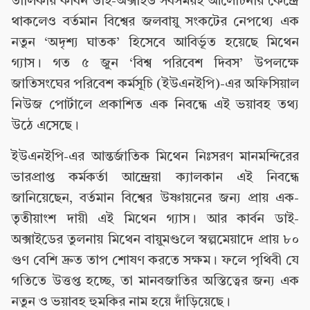
তালিকায় কার্বন ডাই-অক্সাইড সবসময়ই আলোচনার কেন্দ্রে
থাকলেও বর্তমান বিশ্বের জলবায়ু সংকটের নেপথ্যে এক
নতুন ‘অদৃশ্য ঘাতক’ হিসেবে আবির্ভূত হয়েছে মিথেন
গ্যাস। গত ৫ জুন ‘বিশ্ব পরিবেশ দিবস’ উপলক্ষে
জাতিসংঘের পরিবেশ কর্মসূচি (ইউএনইপি)-এর অফিসিয়াল
নিউজ পোর্টালে প্রকাশিত এক নিবন্ধে এই ভয়াবহ তথ্য
উঠে এসেছে।
ইউএনইপি-এর আন্তর্জাতিক মিথেন নিঃসরণ মানমন্দিরের
ভারপ্রাপ্ত কর্মকর্তা আন্দ্রেয়া ক্যালকান এই নিবন্ধে
জানিয়েছেন, বর্তমান বিশ্বের উষ্ণায়নের জন্য প্রায় এক-
তৃতীয়াংশ দায়ী এই মিথেন গ্যাস। আর কার্বন ডাই-
অক্সাইডের তুলনায় মিথেন বায়ুমণ্ডলে স্বল্পমেয়াদে প্রায় ৮০
গুণ বেশি দ্রুত তাপ শোষণ করতে সক্ষম। ফলে পৃথিবী যে
গতিতে উত্তপ্ত হচ্ছে, তা মানবজাতির অস্তিত্বের জন্য এক
নতুন ও ভয়াবহ হুমকির নাম হয়ে দাঁড়িয়েছে।