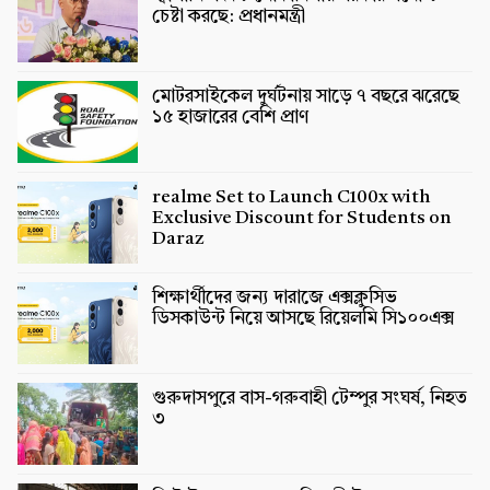
চেষ্টা করছে: প্রধানমন্ত্রী
মোটরসাইকেল দুর্ঘটনায় সাড়ে ৭ বছরে ঝরেছে
১৫ হাজারের বেশি প্রাণ
realme Set to Launch C100x with
Exclusive Discount for Students on
Daraz
শিক্ষার্থীদের জন্য দারাজে এক্সক্লুসিভ
ডিসকাউন্ট নিয়ে আসছে রিয়েলমি সি১০০এক্স
গুরুদাসপুরে বাস-গরুবাহী টেম্পুর সংঘর্ষ, নিহত
৩