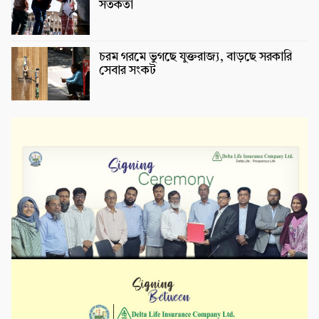
সতর্কতা
চরম গরমে ভুগছে যুক্তরাজ্য, বাড়ছে সরকারি
সেবার সংকট