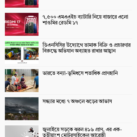
৭,৫০০ এমএএইচ ব্যাটারি নিয়ে বাজারে এলো
শাওমির রেডমি ১৭
ডিএনসিসির উদ্যোগে তামাক বিক্রি ও প্রচারণার
বিরুদ্ধে অভিযান অব্যাহত রাখার আহ্বান
ভারতে বন্যা-ভূমিধসে শতাধিক প্রাণহানি
সন্ধ্যার মধ্যে ৭ অঞ্চলে ঝড়ের আভাস
জুলাইয়ে সড়কে ঝরল ৪১৬ প্রাণ, এর এক-
তৃতীয়াংশ মোটরসাইকেল আরোহী