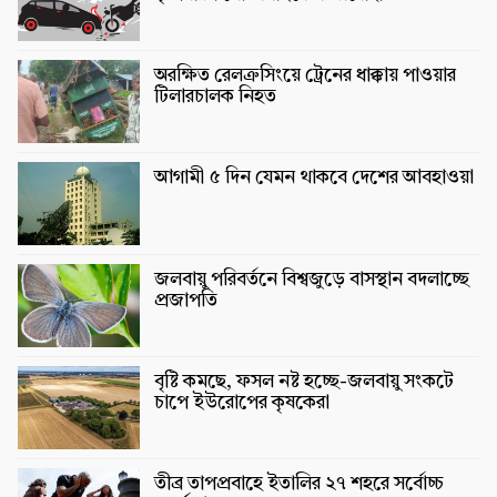
অরক্ষিত রেলক্রসিংয়ে ট্রেনের ধাক্কায় পাওয়ার
টিলারচালক নিহত
আগামী ৫ দিন যেমন থাকবে দেশের আবহাওয়া
জলবায়ু পরিবর্তনে বিশ্বজুড়ে বাসস্থান বদলাচ্ছে
প্রজাপতি
বৃষ্টি কমছে, ফসল নষ্ট হচ্ছে-জলবায়ু সংকটে
চাপে ইউরোপের কৃষকেরা
তীব্র তাপপ্রবাহে ইতালির ২৭ শহরে সর্বোচ্চ