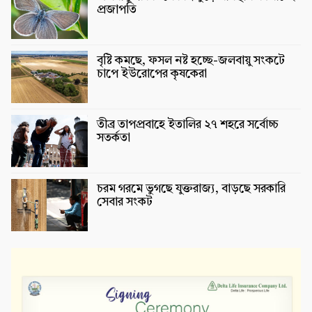
প্রজাপতি
বৃষ্টি কমছে, ফসল নষ্ট হচ্ছে-জলবায়ু সংকটে
চাপে ইউরোপের কৃষকেরা
তীব্র তাপপ্রবাহে ইতালির ২৭ শহরে সর্বোচ্চ
সতর্কতা
চরম গরমে ভুগছে যুক্তরাজ্য, বাড়ছে সরকারি
সেবার সংকট