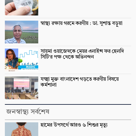
স্বাস্থ্য রক্ষায় গরমে করণীয় : ডা. সুশান্ত বড়ুুয়া
সায়মা ওয়াজেদকে মেয়র এলাইন্স ফর হেলদি
সিটি’র পক্ষ থেকে অভিনন্দন
যক্ষ্মা মুক্ত বাংলাদেশ গড়তে করণীয় বিষয়ে
কর্মশালা
জনস্বাস্থ্য সর্বশেষ
হামের উপসর্গে আরও ৬ শিশুর মৃত্যু