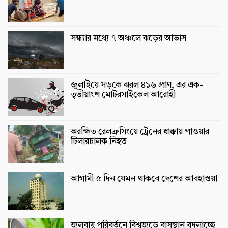
সন্ধ্যার মধ্যে ৭ অঞ্চলে ঝড়ের আভাস
জুলাইয়ে সড়কে ঝরল ৪১৬ প্রাণ, এর এক-
তৃতীয়াংশ মোটরসাইকেল আরোহী
অরক্ষিত রেলক্রসিংয়ে ট্রেনের ধাক্কায় পাওয়ার
টিলারচালক নিহত
আগামী ৫ দিন যেমন থাকবে দেশের আবহাওয়া
জলবায়ু পরিবর্তনে বিশ্বজুড়ে বাসস্থান বদলাচ্ছে