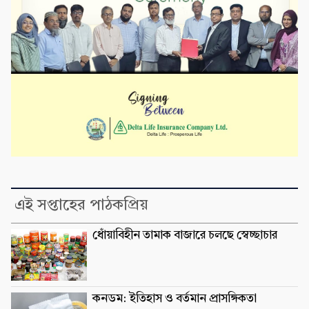
এই সপ্তাহের পাঠকপ্রিয়
ধোঁয়াবিহীন তামাক বাজারে চলছে স্বেচ্ছাচার
কনডম: ইতিহাস ও বর্তমান প্রাসঙ্গিকতা