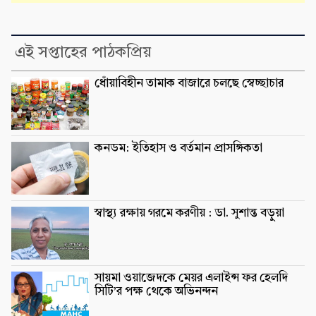
এই সপ্তাহের পাঠকপ্রিয়
ধোঁয়াবিহীন তামাক বাজারে চলছে স্বেচ্ছাচার
কনডম: ইতিহাস ও বর্তমান প্রাসঙ্গিকতা
স্বাস্থ্য রক্ষায় গরমে করণীয় : ডা. সুশান্ত বড়ুুয়া
সায়মা ওয়াজেদকে মেয়র এলাইন্স ফর হেলদি
সিটি’র পক্ষ থেকে অভিনন্দন