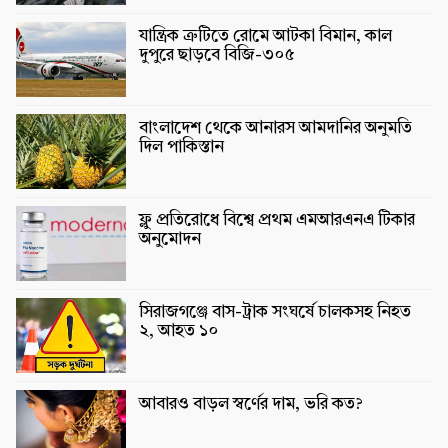
যান্ত্রিক ত্রুটিতে রোমে আটকা বিমান, কাল
দুপুরে ছাড়বে বিজি-৩০৫
বাংলাদেশ থেকে আনারস আমদানির অনুমতি
দিল পাকিস্তান
ফ্লু প্রতিরোধে বিশ্বে প্রথম এমআরএনএ টিকার
অনুমোদন
সিরাজগঞ্জে বাস-ট্রাক সংঘর্ষে চালকসহ নিহত
২, আহত ১০
আবারও বাড়ল স্বর্ণের দাম, ভরি কত?