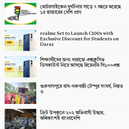
মোটরসাইকেল দুর্ঘটনায় সাড়ে ৭ বছরে ঝরেছে
১৫ হাজারের বেশি প্রাণ
realme Set to Launch C100x with
Exclusive Discount for Students on
Daraz
শিক্ষার্থীদের জন্য দারাজে এক্সক্লুসিভ
ডিসকাউন্ট নিয়ে আসছে রিয়েলমি সি১০০এক্স
গুরুদাসপুরে বাস-গরুবাহী টেম্পুর সংঘর্ষ, নিহত
৩
ক্রিট উপকূলে ২০২ অভিবাসী উদ্ধার,
অধিকাংশই বাংলাদেশি