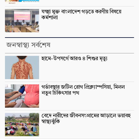
যক্ষ্মা মুক্ত বাংলাদেশ গড়তে করণীয় বিষয়ে
কর্মশালা
জনস্বাস্থ্য সর্বশেষ
হামে-উপসর্গে আরও ৪ শিশুর মৃত্যু
গর্ভাবস্থার জটিল রোগ প্রিক্ল্যাম্পসিয়া, মিলল
নতুন চিকিৎসার পথ
বেদে নারীদের জীবনসংগ্রামের আড়ালে ভয়াবহ
স্বাস্থ্যঝুঁকি