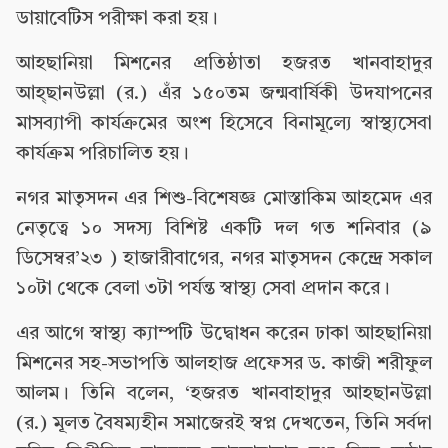
ডায়াবেটিস পরীক্ষা করা হয়।
আহছানিয়া মিশনের প্রতিষ্ঠাতা হজরত খানবাহাদুর
আহ্ছানউল্লা (র.) এঁর ১৫০তম জন্মবার্ষিকী উদযাপনের
মাসব্যাপী কার্যক্রমের অংশ হিসেবে বিনামূল্যে স্বাস্থ্যসেবা
কার্যক্রম পরিচালিত হয়।
নগর মাতৃসদন এর শিশু-বিশেষজ্ঞ মোস্তাকিম আহমেদ এর
নেতৃত্বে ১০ সদস্য বিশিষ্ট একটি দল গত শনিবার (৯
ডিসেম্বর’২৩ ) হাজারীবাগের, নগর মাতৃসদন কেন্দ্রে সকাল
১০টা থেকে বেলা ৩টা পর্যন্ত স্বাস্থ্য সেবা প্রদান করে।
এর আগে স্বাস্থ্য ক্যাম্পটি উদ্বোধন করেন ঢাকা আহছানিয়া
মিশনের সহ-সভাপতি আলহাজ প্রফেসর ড. কাজী শরীফুল
আলম। তিনি বলেন, ‘হজরত খানবাহাদুর আহছানউল্লা
(র.) মূলত বৈষম্যহীন সমাজেরই স্বপ্ন দেখতেন, তিনি সর্বদা