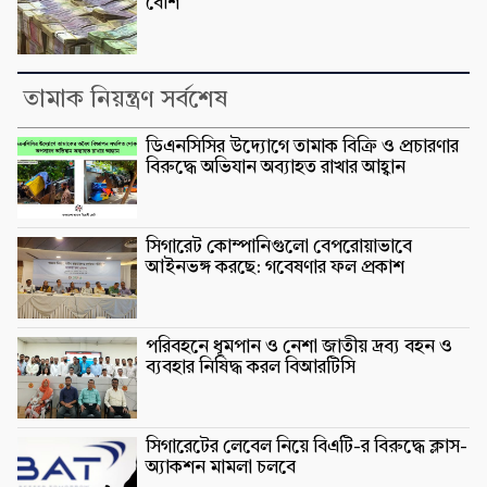
বেশি
তামাক নিয়ন্ত্রণ সর্বশেষ
ডিএনসিসির উদ্যোগে তামাক বিক্রি ও প্রচারণার
বিরুদ্ধে অভিযান অব্যাহত রাখার আহ্বান
সিগারেট কোম্পানিগুলো বেপরোয়াভাবে
আইনভঙ্গ করছে: গবেষণার ফল প্রকাশ
পরিবহনে ধূমপান ও নেশা জাতীয় দ্রব্য বহন ও
ব্যবহার নিষিদ্ধ করল বিআরটিসি
সিগারেটের লেবেল নিয়ে বিএটি-র বিরুদ্ধে ক্লাস-
অ্যাকশন মামলা চলবে