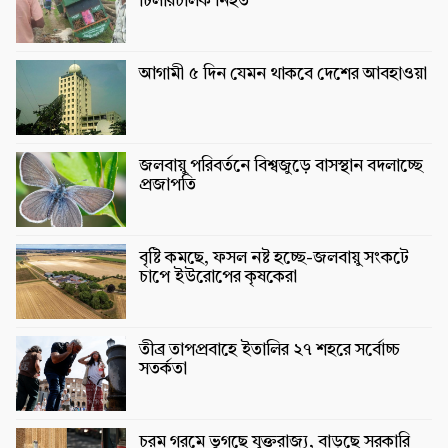
টিলারচালক নিহত
আগামী ৫ দিন যেমন থাকবে দেশের আবহাওয়া
জলবায়ু পরিবর্তনে বিশ্বজুড়ে বাসস্থান বদলাচ্ছে
প্রজাপতি
বৃষ্টি কমছে, ফসল নষ্ট হচ্ছে-জলবায়ু সংকটে
চাপে ইউরোপের কৃষকেরা
তীব্র তাপপ্রবাহে ইতালির ২৭ শহরে সর্বোচ্চ
সতর্কতা
চরম গরমে ভুগছে যুক্তরাজ্য, বাড়ছে সরকারি