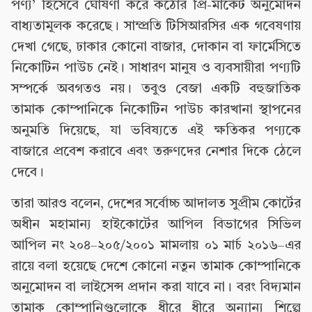
পণ্য’ হিসেবে ঘোষণা করে কঠোর প্রি-মার্কেট অনুমোদন
বাধ্যতামূলক করেছে। সাম্প্রতি টিসিআরসির এক গবেষণায়
দেখা গেছে, ঢাকার কোনো বাজার, দোকান বা ফার্মেসিতে
নিকোটিন পাউচ নেই। সাধারণ মানুষ ও ব্যবসায়ীরা পণ্যটি
সম্পর্কে অবগতও নয়। তবুও বেজা একটি বহুজাতিক
তামাক কোম্পানিকে নিকোটিন পাউচ কারখানা স্থাপনের
অনুমতি দিয়েছে, যা ভবিষ্যতে এই ক্ষতিকর পণ্যকে
বাজারে প্রবেশ করাবে এবং তরুণদের নেশার দিকে ঠেলে
দেবে।
তারা আরও বলেন, দেশের সর্বোচ্চ আদালত সুপ্রীম কোর্টের
অধীন মহামান্য হাইকোর্টের আপিল বিভাগের সিভিল
আপিল নং ২০৪–২০৫/২০০১ মামলায় ০১ মার্চ ২০১৬–এর
রায়ে বলা হয়েছে দেশে কোনো নতুন তামাক কোম্পানিকে
অনুমোদন বা লাইসেন্স প্রদান করা যাবে না। বরং বিদ্যমান
তামাক কোম্পানিগুলোকে ধীরে ধীরে অন্যান্য শিল্পে