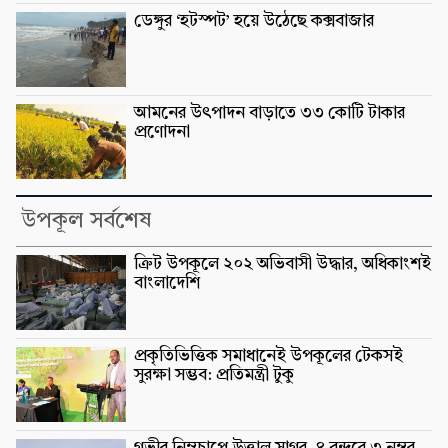
ডেঙ্গুর ‘হটস্পট’ হয়ে উঠেছে কক্সবাজার
আমনের উৎপাদন বাড়াতে ৩৩ কোটি টাকার
প্রণোদনা
উপকূল সর্বশেষ
ক্রিট উপকূলে ২০২ অভিবাসী উদ্ধার, অধিকাংশই
বাংলাদেশি
প্রকৃতিভিত্তিক সমাধানেই উপকূলের টেকসই
সুরক্ষা সম্ভব: প্রতিমন্ত্রী টুকু