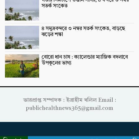
গভীর নিম্নচাপে উত্তাল সাগর, ৪ বন্দরে ৩ নম্বর
সতর্ক সংকেত
৪ সমুদ্রবন্দরে ৩ নম্বর সতর্ক সংকেত, বাড়ছে
ঝড়ের শঙ্কা
বোরো ধান চাষ : ক্যালেন্ডার ম্যাজিক বদলাবে
উপকূলের ভাগ্য
ভারপ্রাপ্ত সম্পাদক : ইব্রাহীম খলিল Email :
publichealthnews365@gmail.com