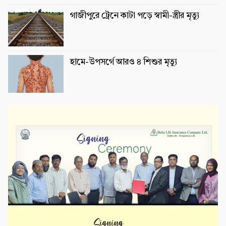
গাজীপুরে ট্রেনে কাটা পড়ে স্বামী-স্ত্রীর মৃত্যু
হামে-উপসর্গে আরও ৪ শিশুর মৃত্যু