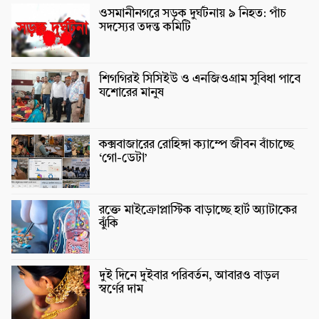
ওসমানীনগরে সড়ক দুর্ঘটনায় ৯ নিহত: পাঁচ
সদস্যের তদন্ত কমিটি
শিগগিরই সিসিইউ ও এনজিওগ্রাম সুবিধা পাবে
যশোরের মানুষ
কক্সবাজারের রোহিঙ্গা ক্যাম্পে জীবন বাঁচাচ্ছে
‘গো-ডেটা’
রক্তে মাইক্রোপ্লাস্টিক বাড়াচ্ছে হার্ট অ্যাটাকের
ঝুঁকি
দুই দিনে দুইবার পরিবর্তন, আবারও বাড়ল
স্বর্ণের দাম