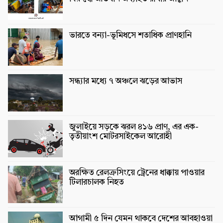
ভারতে বন্যা-ভূমিধসে শতাধিক প্রাণহানি
সন্ধ্যার মধ্যে ৭ অঞ্চলে ঝড়ের আভাস
জুলাইয়ে সড়কে ঝরল ৪১৬ প্রাণ, এর এক-
তৃতীয়াংশ মোটরসাইকেল আরোহী
অরক্ষিত রেলক্রসিংয়ে ট্রেনের ধাক্কায় পাওয়ার
টিলারচালক নিহত
আগামী ৫ দিন যেমন থাকবে দেশের আবহাওয়া