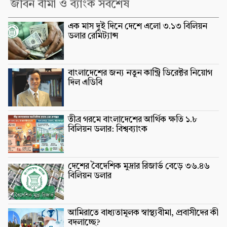
জীবন বীমা ও ব্যাংক সর্বশেষ
এক মাস দুই দিনে দেশে এলো ৩.১৩ বিলিয়ন
ডলার রেমিট্যান্স
বাংলাদেশের জন্য নতুন কান্ট্রি ডিরেক্টর নিয়োগ
দিল এডিবি
তীব্র গরমে বাংলাদেশের আর্থিক ক্ষতি ১.৮
বিলিয়ন ডলার: বিশ্বব্যাংক
দেশের বৈদেশিক মুদ্রার রিজার্ভ বেড়ে ৩৬.৪৬
বিলিয়ন ডলার
আমিরাতে বাধ্যতামূলক স্বাস্থ্যবীমা, প্রবাসীদের কী
বদলাচ্ছে?