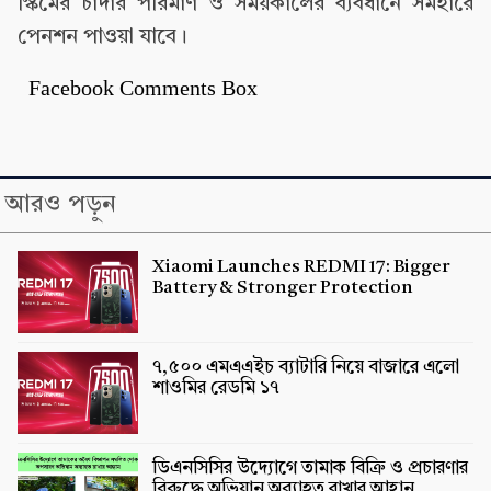
স্কিমের চাঁদার পরিমাণ ও সময়কালের ব্যবধানে সমহারে
পেনশন পাওয়া যাবে।
Facebook Comments Box
আরও পড়ুন
Xiaomi Launches REDMI 17: Bigger
Battery & Stronger Protection
৭,৫০০ এমএএইচ ব্যাটারি নিয়ে বাজারে এলো
শাওমির রেডমি ১৭
ডিএনসিসির উদ্যোগে তামাক বিক্রি ও প্রচারণার
বিরুদ্ধে অভিযান অব্যাহত রাখার আহ্বান