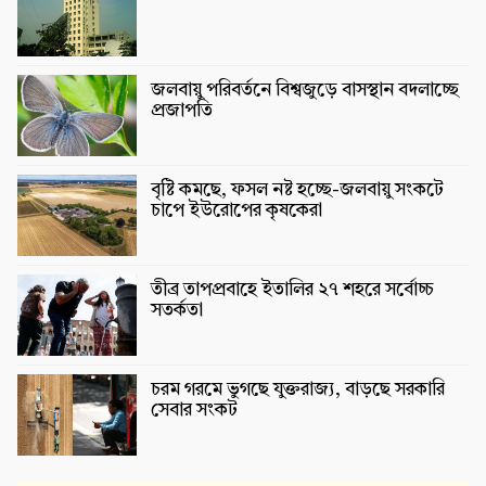
জলবায়ু পরিবর্তনে বিশ্বজুড়ে বাসস্থান বদলাচ্ছে
প্রজাপতি
বৃষ্টি কমছে, ফসল নষ্ট হচ্ছে-জলবায়ু সংকটে
চাপে ইউরোপের কৃষকেরা
তীব্র তাপপ্রবাহে ইতালির ২৭ শহরে সর্বোচ্চ
সতর্কতা
চরম গরমে ভুগছে যুক্তরাজ্য, বাড়ছে সরকারি
সেবার সংকট