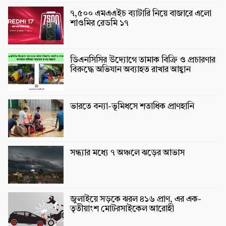
৭,৫০০ এমএএইচ ব্যাটারি নিয়ে বাজারে এলো
শাওমির রেডমি ১৭
ডিএনসিসির উদ্যোগে তামাক বিক্রি ও প্রচারণার
বিরুদ্ধে অভিযান অব্যাহত রাখার আহ্বান
ভারতে বন্যা-ভূমিধসে শতাধিক প্রাণহানি
সন্ধ্যার মধ্যে ৭ অঞ্চলে ঝড়ের আভাস
জুলাইয়ে সড়কে ঝরল ৪১৬ প্রাণ, এর এক-
তৃতীয়াংশ মোটরসাইকেল আরোহী