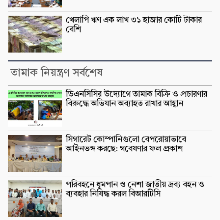
খেলাপি ঋণ এক লাখ ৩১ হাজার কোটি টাকার
বেশি
তামাক নিয়ন্ত্রণ সর্বশেষ
ডিএনসিসির উদ্যোগে তামাক বিক্রি ও প্রচারণার
বিরুদ্ধে অভিযান অব্যাহত রাখার আহ্বান
সিগারেট কোম্পানিগুলো বেপরোয়াভাবে
আইনভঙ্গ করছে: গবেষণার ফল প্রকাশ
পরিবহনে ধূমপান ও নেশা জাতীয় দ্রব্য বহন ও
ব্যবহার নিষিদ্ধ করল বিআরটিসি