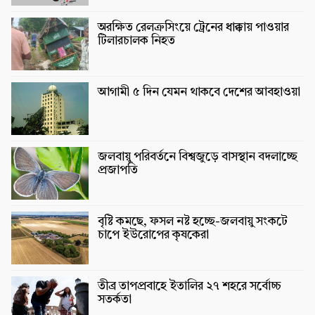
অরক্ষিত রেলক্রসিংয়ে ট্রেনের ধাক্কায় পাওয়ার
টিলারচালক নিহত
আগামী ৫ দিন যেমন থাকবে দেশের আবহাওয়া
জলবায়ু পরিবর্তনে বিশ্বজুড়ে বাসস্থান বদলাচ্ছে
প্রজাপতি
বৃষ্টি কমছে, ফসল নষ্ট হচ্ছে-জলবায়ু সংকটে
চাপে ইউরোপের কৃষকেরা
তীব্র তাপপ্রবাহে ইতালির ২৭ শহরে সর্বোচ্চ
সতর্কতা