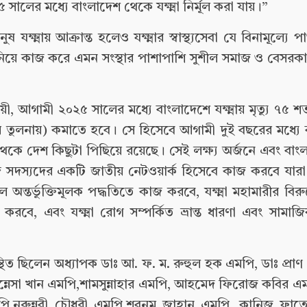
 সালের মধ্যে বাংলাদেশ থেকে যক্ষ্মা নির্মূল করা যায়।”
্ষ্মায় আক্রান্ত হলেও যক্ষ্মার স্বাস্থ্যসেবা যে বিনামূল্যে 
মা নিয়ে কাজ করে এমন সংস্থার পাশাপাশি সুশীল সমাজ ও বেসর
অনুযায়ী, আগামী ২০২৫ সালের মধ্যে বাংলাদেশে যক্ষ্মায় মৃত্যু ৭৫
তুলনায়) কমাতে হবে। সে হিসেবে আগামী দুই বছরের মধ্যে বছ
রা থেকে দেশ কিছুটা পিছিয়ে রয়েছে। সেই লক্ষ্য অর্জনে এবং বা
’ সংসদ সদস্যদের একটি জাতীয় নেটওয়ার্ক হিসেবে কাজ করবে যা
র্ভুক্তিমূলক পদ্ধতিতে কাজ করবে, যক্ষ্মা মহামারীর বিরুদ্
রবে, এবং যক্ষ্মা রোগ সম্পর্কিত ভ্রান্ত ধারণা এবং সামাজিক 
িত ছিলেন অধ্যাপক ডাঃ আ. ফ. ম. রুহুল হক এমপি, ডাঃ প্রাণ
ফুন্নেসা খান এমপি,শামসুন্নাহার এমপি, আহমেদ ফিরোজ কবির 
,নুরুন্নবী চৌধুরী এমপি,শবনম জাহান এমপি, কানিজ ফা