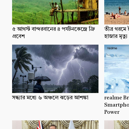
৫ আগস্ট বান্দরবানের ৪ পর্যটনকেন্দ্রে ফ্রি
তীব্র গরমে ই
প্রবেশ
হাজার মৃত্যু
সন্ধ্যার মধ্যে ৬ অঞ্চলে ঝড়ের আশঙ্কা
realme Br
Smartphon
Power