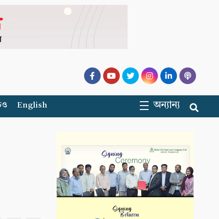
অন্যান্য
িও
English