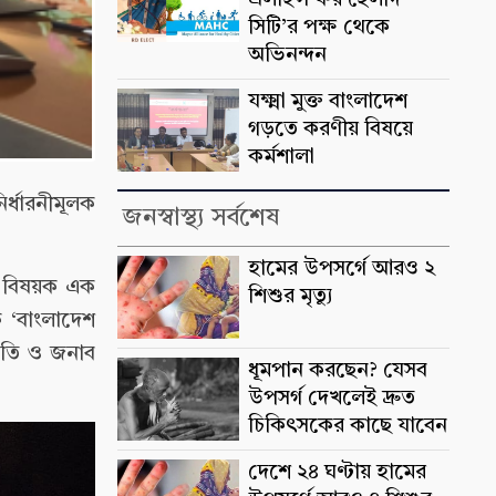
এলাইন্স ফর হেলদি
সিটি’র পক্ষ থেকে
অভিনন্দন
যক্ষ্মা মুক্ত বাংলাদেশ
গড়তে করণীয় বিষয়ে
কর্মশালা
ির্ধারনীমূলক
জনস্বাস্থ্য সর্বশেষ
হামের উপসর্গে আরও ২
ঠন বিষয়ক এক
শিশুর মৃত্যু
 ‘বাংলাদেশ
পতি ও জনাব
ধূমপান করছেন? যেসব
উপসর্গ দেখলেই দ্রুত
চিকিৎসকের কাছে যাবেন
দেশে ২৪ ঘণ্টায় হামের