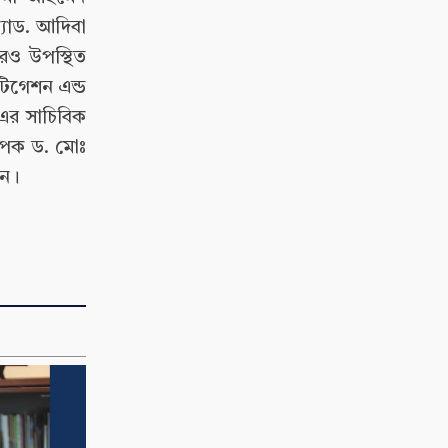
্যাড. আদিবা
রও উপস্থিত
টিগেশন এন্ড
এর সাচিবিক
্যাপক ড. মোঃ
েন।