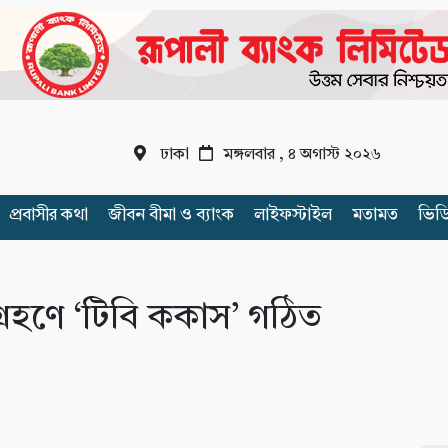
ঢাকা
মঙ্গলবার , ৪ অগাস্ট ২০২৬
প্রবাসীর কথা
জীবন বীমা ও ব্যাংক
লাইফস্টাইল
মতামত
ভিড
গ্রহণে ‘টিবি ককাস’ গঠিত