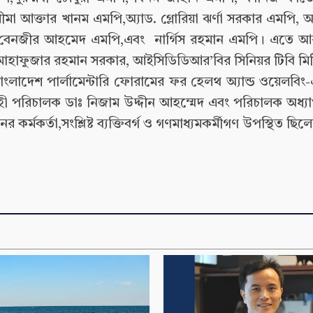
ীমা আক্তার খানম এমপি,অ্যাড. গ্লোরিয়া ঝর্ণা সরকার এমপি, অ
 বেনজীর আহমেদ এমপি,এবং নার্গিস রহমান এমপি। এতে আ
 মাহাফুজার রহমান সরকার, আইসিডিডিআর’বির সিনিয়র টিবি মি
াদেশ পার্লামেন্টারি ফোরামের ফর হেলথ অ্যান্ড ওয়েলবিং-
র নির্বাহী পরিচালক ডাঃ নিজাম উদ্দীন আহম্মেদ এবং পরিচালক অধ
র কর্মকর্তা,সংশ্লিষ্ট ব্যক্তিবর্গ ও গণমাধ্যমকর্মীগণ উপস্থিত ছিল