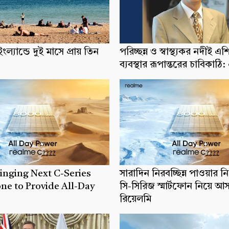
ংল্যান্ডে দুই মাসে প্রায় তিন
পরিচ্ছন্ন ও স্বাস্থ্যকর নদীই এশি
ব্যবস্থার রূপান্তরের চাবিকাঠি
inging Next C-Series
সারাদিন নিরবচ্ছিন্ন পাওয়ার ন
e to Provide All-Day
সি-সিরিজ স্মার্টফোন নিয়ে আ
রিয়েলমি