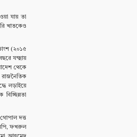
পাওয়া যায় তা
কারি খাতকেও
 শতাংশ (২০১৫
রে যক্ষ্মায়
ংলাদেশ থেকে
রা রাজনৈতিক
ধে লড়াইয়ে
বিচ্ছিন্নতা
 গোপাল দত্ত
এমপি, ফখরুল
তেমা আহমেদ