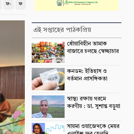
ফ-
ফ
এই সপ্তাহের পাঠকপ্রিয়
ধোঁয়াবিহীন তামাক
বাজারে চলছে স্বেচ্ছাচার
কনডম: ইতিহাস ও
বর্তমান প্রাসঙ্গিকতা
স্বাস্থ্য রক্ষায় গরমে
করণীয় : ডা. সুশান্ত বড়ুুয়া
সায়মা ওয়াজেদকে মেয়র