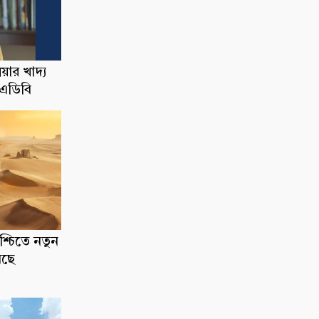
য়ার খাদ্য
: এডিবি
িশ্চিতে নতুন
সছে