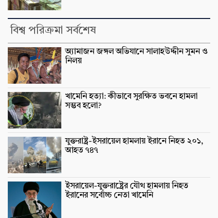
বিশ্ব পরিক্রমা সর্বশেষ
অ্যামাজন জঙ্গল অভিযানে সালাহউদ্দীন সুমন ও
নিলয়
খামেনি হত্যা: কীভাবে সুরক্ষিত ভবনে হামলা
সম্ভব হলো?
যুক্তরাষ্ট্র-ইসরায়েল হামলায় ইরানে নিহত ২০১,
আহত ৭৪৭
ইসরায়েল-যুক্তরাষ্ট্রের যৌথ হামলায় নিহত
ইরানের সর্বোচ্চ নেতা খামেনি