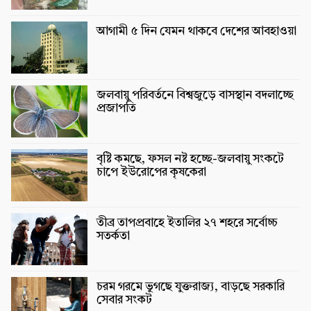
আগামী ৫ দিন যেমন থাকবে দেশের আবহাওয়া
জলবায়ু পরিবর্তনে বিশ্বজুড়ে বাসস্থান বদলাচ্ছে
প্রজাপতি
বৃষ্টি কমছে, ফসল নষ্ট হচ্ছে-জলবায়ু সংকটে
চাপে ইউরোপের কৃষকেরা
তীব্র তাপপ্রবাহে ইতালির ২৭ শহরে সর্বোচ্চ
সতর্কতা
চরম গরমে ভুগছে যুক্তরাজ্য, বাড়ছে সরকারি
সেবার সংকট