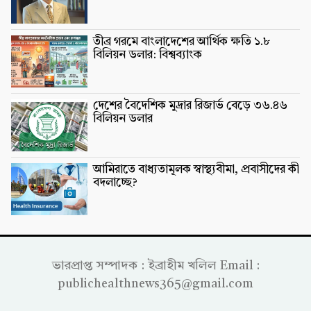
তীব্র গরমে বাংলাদেশের আর্থিক ক্ষতি ১.৮
বিলিয়ন ডলার: বিশ্বব্যাংক
দেশের বৈদেশিক মুদ্রার রিজার্ভ বেড়ে ৩৬.৪৬
বিলিয়ন ডলার
আমিরাতে বাধ্যতামূলক স্বাস্থ্যবীমা, প্রবাসীদের কী
বদলাচ্ছে?
ভারপ্রাপ্ত সম্পাদক : ইব্রাহীম খলিল Email :
publichealthnews365@gmail.com