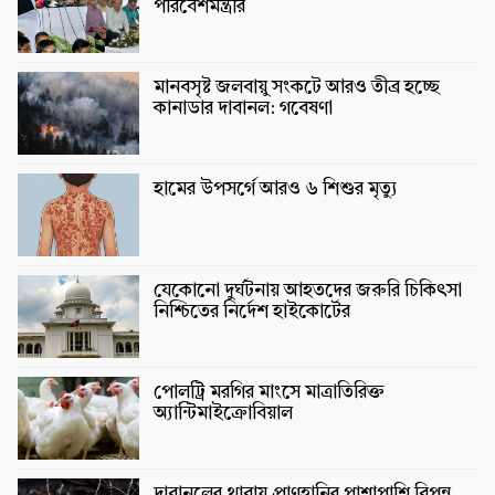
পরিবেশমন্ত্রীর
মানবসৃষ্ট জলবায়ু সংকটে আরও তীব্র হচ্ছে
কানাডার দাবানল: গবেষণা
হামের উপসর্গে আরও ৬ শিশুর মৃত্যু
যেকোনো দুর্ঘটনায় আহতদের জরুরি চিকিৎসা
নিশ্চিতের নির্দেশ হাইকোর্টের
পোলট্রি মরগির মাংসে মাত্রাতিরিক্ত
অ্যান্টিমাইক্রোবিয়াল
দাবানলের থাবায় প্রাণহানির পাশাপাশি বিপন্ন