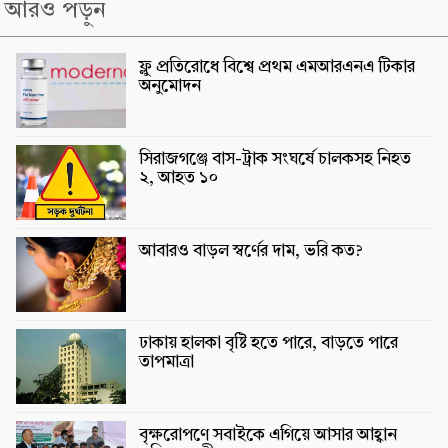
আরও পড়ুন
ফ্লু প্রতিরোধে বিশ্বে প্রথম এমআরএনএ টিকার
অনুমোদন
সিরাজগঞ্জে বাস-ট্রাক সংঘর্ষে চালকসহ নিহত
২, আহত ১০
আবারও বাড়ল স্বর্ণের দাম, ভরি কত?
ঢাকায় হালকা বৃষ্টি হতে পারে, বাড়তে পারে
তাপমাত্রা
বৃক্ষরোপণে সবাইকে এগিয়ে আসার আহ্বান