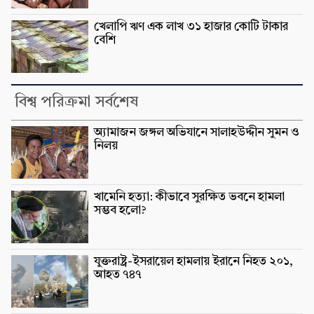
খেলাপি ঋণ এক লাখ ৩১ হাজার কোটি টাকার
বেশি
বিশ্ব পরিক্রমা সর্বশেষ
অ্যামাজন জঙ্গল অভিযানে সালাহউদ্দীন সুমন ও
নিলয়
খামেনি হত্যা: কীভাবে সুরক্ষিত ভবনে হামলা
সম্ভব হলো?
যুক্তরাষ্ট্র-ইসরায়েল হামলায় ইরানে নিহত ২০১,
আহত ৭৪৭