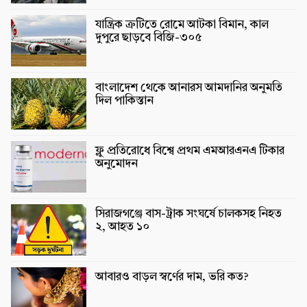
যান্ত্রিক ত্রুটিতে রোমে আটকা বিমান, কাল
দুপুরে ছাড়বে বিজি-৩০৫
বাংলাদেশ থেকে আনারস আমদানির অনুমতি
দিল পাকিস্তান
ফ্লু প্রতিরোধে বিশ্বে প্রথম এমআরএনএ টিকার
অনুমোদন
সিরাজগঞ্জে বাস-ট্রাক সংঘর্ষে চালকসহ নিহত
২, আহত ১০
আবারও বাড়ল স্বর্ণের দাম, ভরি কত?