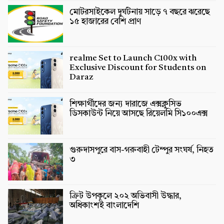
মোটরসাইকেল দুর্ঘটনায় সাড়ে ৭ বছরে ঝরেছে
১৫ হাজারের বেশি প্রাণ
realme Set to Launch C100x with
Exclusive Discount for Students on
Daraz
শিক্ষার্থীদের জন্য দারাজে এক্সক্লুসিভ
ডিসকাউন্ট নিয়ে আসছে রিয়েলমি সি১০০এক্স
গুরুদাসপুরে বাস-গরুবাহী টেম্পুর সংঘর্ষ, নিহত
৩
ক্রিট উপকূলে ২০২ অভিবাসী উদ্ধার,
অধিকাংশই বাংলাদেশি