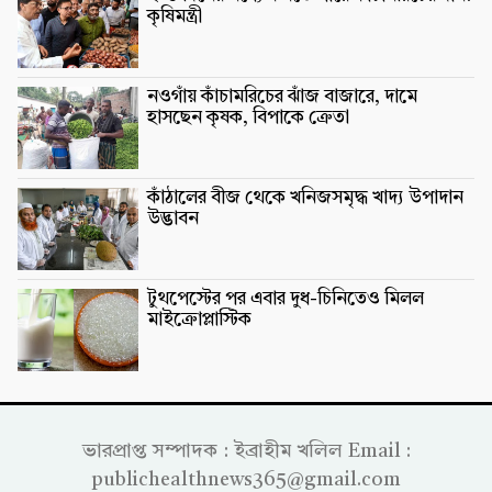
কৃষিমন্ত্রী
নওগাঁয় কাঁচামরিচের ঝাঁজ বাজারে, দামে
হাসছেন কৃষক, বিপাকে ক্রেতা
কাঁঠালের বীজ থেকে খনিজসমৃদ্ধ খাদ্য উপাদান
উদ্ভাবন
টুথপেস্টের পর এবার দুধ-চিনিতেও মিলল
মাইক্রোপ্লাস্টিক
ভারপ্রাপ্ত সম্পাদক : ইব্রাহীম খলিল Email :
publichealthnews365@gmail.com