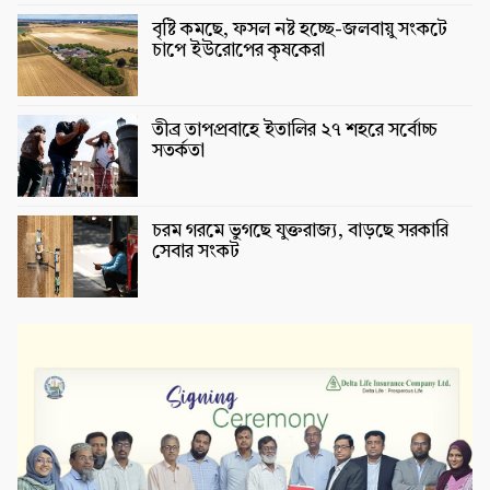
বৃষ্টি কমছে, ফসল নষ্ট হচ্ছে-জলবায়ু সংকটে
চাপে ইউরোপের কৃষকেরা
তীব্র তাপপ্রবাহে ইতালির ২৭ শহরে সর্বোচ্চ
সতর্কতা
চরম গরমে ভুগছে যুক্তরাজ্য, বাড়ছে সরকারি
সেবার সংকট