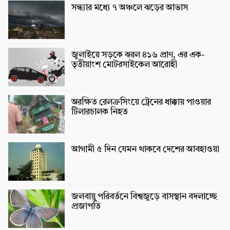
সন্ধ্যার মধ্যে ৭ অঞ্চলে ঝড়ের আভাস
জুলাইয়ে সড়কে ঝরল ৪১৬ প্রাণ, এর এক-
তৃতীয়াংশ মোটরসাইকেল আরোহী
অরক্ষিত রেলক্রসিংয়ে ট্রেনের ধাক্কায় পাওয়ার
টিলারচালক নিহত
আগামী ৫ দিন যেমন থাকবে দেশের আবহাওয়া
জলবায়ু পরিবর্তনে বিশ্বজুড়ে বাসস্থান বদলাচ্ছে
প্রজাপতি