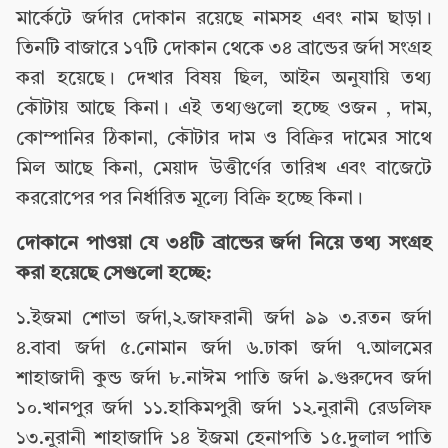
মার্কেটে জর্দার দোকান রয়েছে নামসহ এবং নাম ছাড়া।
তিনটি বাজারে ১৭টি দোকান থেকে ৩৪ ব্রান্ডের জর্দা সংগ্রহ
করা হয়েছে। দেখার বিষয় ছিল, আইন অনুযায়ি তথ্য
কৌটায় আছে কিনা। এই তথ্যগুলো হচ্ছে ওজন , দাম,
কোম্পানির ঠিকানা, কৌটার দাম ও বিক্রির দামের সাথে
মিল আছে কিনা, মেয়াদ উত্তীর্ণের তারিখ এবং বাজেটে
কররোপের পর নির্ধারিত মূল্যে বিক্রি হচ্ছে কিনা।
দোকানে পাওয়া যে ৩৪টি ব্রান্ডের জর্দা নিয়ে তথ্য সংগ্রহ
করা হয়েছে সেগুলো হচ্ছে
:
১.ইজমা শোভা জর্দা,২.জাফরানী জর্দা ৯৯ ৩.রতন জর্দা
৪.বাবা জর্দা ৫.নোমান জর্দা ৬.ঢাকা জর্দা ৭.আলমের
শাহাজাদী কুন্ড জর্দা ৮.নাঈম পাতি জর্দা ৯.গুরুদেব জর্দা
১০.খানপুর জর্দা ১১.হাকিমপুরী জর্দা ১২.নুরানী রেডলিফ
১৩.নুরানী শাহাজাদি ১৪ ইজমা হেনাপতি ১৫.দুলাল পাতি