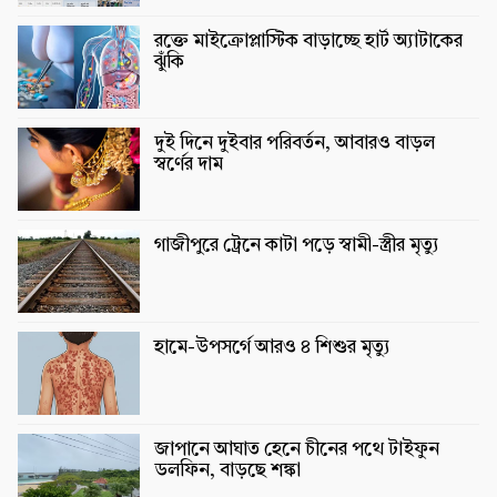
রক্তে মাইক্রোপ্লাস্টিক বাড়াচ্ছে হার্ট অ্যাটাকের
ঝুঁকি
দুই দিনে দুইবার পরিবর্তন, আবারও বাড়ল
স্বর্ণের দাম
গাজীপুরে ট্রেনে কাটা পড়ে স্বামী-স্ত্রীর মৃত্যু
হামে-উপসর্গে আরও ৪ শিশুর মৃত্যু
জাপানে আঘাত হেনে চীনের পথে টাইফুন
ডলফিন, বাড়ছে শঙ্কা