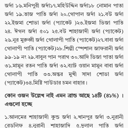
জর্দা ১৬.মনিপুরী জর্দা১৭.মহিউদ্দিন জর্দা১৮ নোমান পাতা
জর্দা ১৯.তাজ পাতি জর্দা ২০.গোপাল জর্দা ২১.বউ জর্দা
২২.ইজমা শোভা জর্দা (প্যাকেট )২৩.ইজমা ভিজা পাতি
২৪. ঈগল জর্দা ৫০১ ২৫.বউ শাহাজাদী জর্দা (প্যাকেট)
২৬.নুর মুরুব্বী জর্দা গোলাপী পাতি (প্যাকেট)২৭.বাবা জর্দা
গোলাপী পাতি (প্যাকেট)২৮.শিল্পী স্পেশাল জাফরানী জর্দা
৯৯-১৯ নং ২৯.বাবুল পান পরাগ ৩০.আদি ভিজা পাতা জর্দা
৩১.মামুন রতন পাতি জর্দা ৩২.ব্যাট ওয়ান মামুন বাবা জর্দা
গোলাপী পাতি ৩৩.অন্তর মুখী সাদা শোভা জর্দা
(প্যাকেট)৩৪.মিষ্টি পাউডার চমন বাহার।
কোন ওজন উল্লেখ নাই এমন ব্রান্ড আছে ১৪টি (৪১%) ।
এগুলো হচ্ছে
১.আলমের শাহাজাদী কুন্ড জর্দা ২.খানপুর জর্দা ৩.নুরানী
রেডলিফ ৪.নুরানী শাহাজাদি ৫.দুলাল পাতি জর্দা