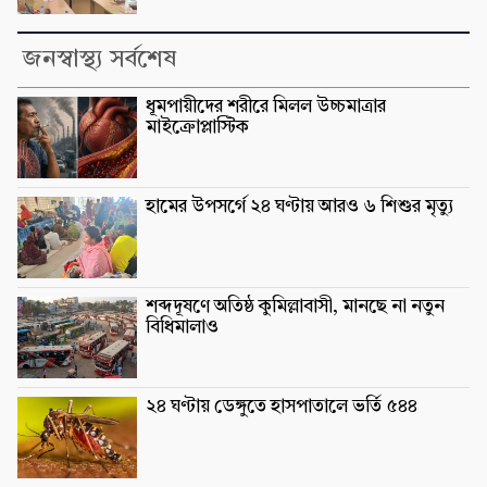
জনস্বাস্থ্য সর্বশেষ
ধূমপায়ীদের শরীরে মিলল উচ্চমাত্রার
মাইক্রোপ্লাস্টিক
হামের উপসর্গে ২৪ ঘণ্টায় আরও ৬ শিশুর মৃত্যু
শব্দদূষণে অতিষ্ঠ কুমিল্লাবাসী, মানছে না নতুন
বিধিমালাও
২৪ ঘণ্টায় ডেঙ্গুতে হাসপাতালে ভর্তি ৫৪৪