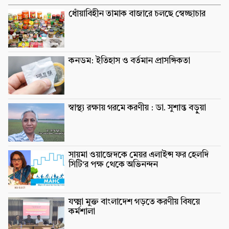
ধোঁয়াবিহীন তামাক বাজারে চলছে স্বেচ্ছাচার
কনডম: ইতিহাস ও বর্তমান প্রাসঙ্গিকতা
স্বাস্থ্য রক্ষায় গরমে করণীয় : ডা. সুশান্ত বড়ুুয়া
সায়মা ওয়াজেদকে মেয়র এলাইন্স ফর হেলদি
সিটি’র পক্ষ থেকে অভিনন্দন
যক্ষ্মা মুক্ত বাংলাদেশ গড়তে করণীয় বিষয়ে
কর্মশালা