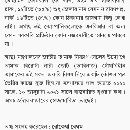
মোহাম্মদ কেমিকাল কোম্পানি, ৩২১ মীর হাজারীবাগ,
ঢাকা, ১২টিতে (৩৫%) শুধু জেলার নাম যেমন নারায়ণগঞ্জ,
বাকী ১৬টিতে (৪৭%) কোন ঠিকানার জায়গায় কিছু লেখা
নাই। অর্থাৎ এই কোম্পানিগুলোকে এনবিআর বা অন্য
কোন সরকারি প্রতিষ্ঠান কোন নজরদারীতে আনতে পারবে
না ।
স্বাস্থ্য মন্ত্রণালয়ের জাতীয় তামাক নিয়ন্ত্রণ সেলের উদ্যোগে
তামাক বিরোধী নারী জোট (তাবিনাজ) ধোঁয়াবিহীন
তামাকের এই সকল জরুরি বিষয় নিয়ে একটি কৌশল পত্র
তৈরির কাজে যুক্ত ছিল,যা মন্ত্রণালয়ে পাশ হয়েছে ২০২০
সালে, ১০ জানুয়ারী ২০২১ সালে বাস্তবায়িত হ্ওয়ার কথা।
অথচ জর্দার বাজারের স্বেচ্ছাচারিতা চলছেই।
তথ্য সংগ্রহ করেছেন :
রোকেয়া বেগম