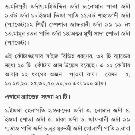
৬.মনিপুরী জর্দা৭.মহিউদ্দিন জর্দা ৮.নোমান পাতা জর্দা
৯.বউ জর্দা ১০.ইজমা ভিজা পাতি ১১.বউ শাহাজাদী জর্দা
(প্যাকেট)১২ শিল্পী স্পেশাল জাফরানী জর্দা ৯৯ ১৯ নং
১৩.মামুন রতন পাতি জর্দা ১৪.অন্তর মুখী সাদা শোভা জর্দা
(প্যাকেট)।
এই কৌটাগুলোর সাইজ বিভিন্ন ধরণের, ৩৪ টি ব্যান্ডের
মধ্যে ২০ টি কৌটায় গ্রাম উল্লেখ রয়েছে। এ ২০ কৌটায়
আবার ১২ ধরণের ওজন পা্ওয়া যায়। যেমন ৫,
১০,১৫,২০, ২৫,৩০,৫০,৬০,৮০ এবং ১০০ গ্রাম।
এখানে ব্র্যান্ডের সংখ্যা ২৭ টি।
১.ইজমা হেনাপতি ২.গুরুদেব জর্দা ৩. নোমান জর্দা ৪.
ইজমা শোভা জর্দা ৫. ঢাকা জর্দা ৬. জাফরানী জর্দা ৯৯
৭.তাজ পাতি জর্দা ৮.নুর মুরুব্বী জর্দা গোলাপী পাতি ৯.বাবা