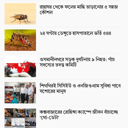
রান্নাঘর থেকে ফলের মাছি তাড়ানোর ৫ সহজ
কৌশল
২৪ ঘণ্টায় ডেঙ্গুতে হাসপাতালে ভর্তি ৫৪৪
ওসমানীনগরে সড়ক দুর্ঘটনায় ৯ নিহত: পাঁচ
সদস্যের তদন্ত কমিটি
শিগগিরই সিসিইউ ও এনজিওগ্রাম সুবিধা পাবে
যশোরের মানুষ
কক্সবাজারের রোহিঙ্গা ক্যাম্পে জীবন বাঁচাচ্ছে
‘গো-ডেটা’